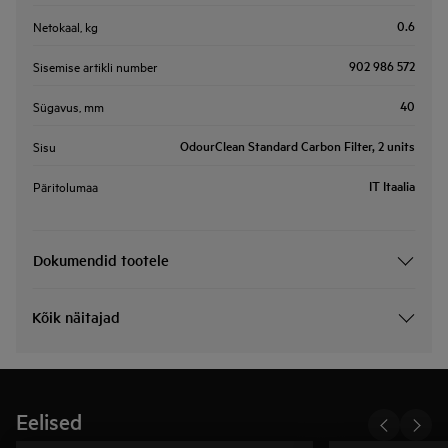
0.6
Netokaal, kg
902 986 572
Sisemise artikli number
40
Sügavus, mm
OdourClean Standard Carbon Filter, 2 units
Sisu
IT Itaalia
Päritolumaa
Dokumendid tootele
Kõik näitajad
Eelised