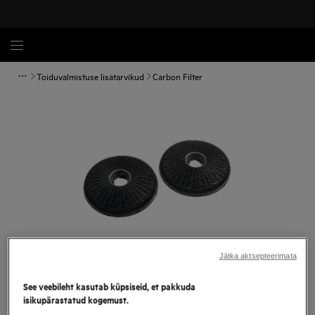
Toiduvalmistuse lisatarvikud
Carbon Filter
Jätka aktsepteerimata
Tap to zoom
See veebileht kasutab küpsiseid, et pakkuda
isikupärastatud kogemust.