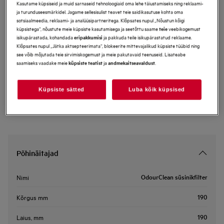
Kasutame küpsiseid ja muid sarnaseid tehnoloogiaid oma lehe täiustamiseks ning reklaami-
ECFB02ST
ja turunduseesmärkidel. Jagame sellesisulist teavet teie saidikasutuse kohta oma
OdourClean süsinikfilter
sotsiaalmeedia, reklaami- ja analüüsipartneritega. Klõpsates nupul „Nõustun kõigi
küpsistega“, nõustute meie küpsiste kasutamisega ja seetõttu saame
veebikogemust
teie
isikupärastada, kohandada
ja pakkuda teile isikupärastatud reklaame.
eripakkumisi
Klõpsates nupul „Jätka aktsepteerimata“, blokeerite mittevajalikud küpsiste tüübid ning
Eelised
see võib mõjutada teie sirvimiskogemust ja meie pakutavaid teenuseid. Lisateabe
OdourClean Standard süsinikfilter tagab tõhusa filtreerimise.
saamiseks vaadake meie
ja
.
küpsiste teatist
andmekaitseavaldust
Tõhus filtreerimine OdourClean Standard süsinikufiltriga.
OdourClean Standard filtri eluiga on 4-6 kuud*.
Küpsiste sätted
Luba kõik küpsised
Põhinäitajad
OdourClean süsinikfilter
Nimi
190
Kõrgus mm
190
Laius, mm