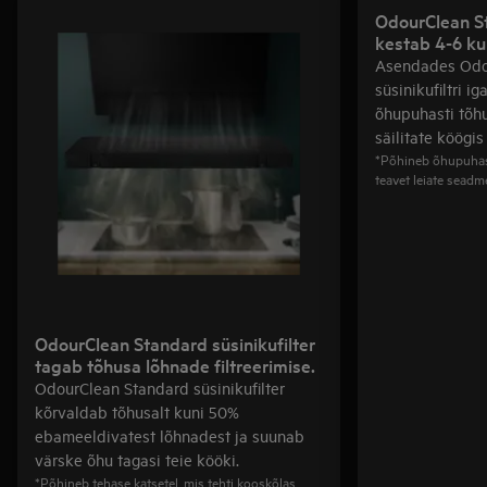
OdourClean St
kestab 4-6 k
Asendades Odo
süsinikufiltri i
õhupuhasti tõh
säilitate köögi
*Põhineb õhupuhas
teavet leiate seadm
OdourClean Standard süsinikufilter
tagab tõhusa lõhnade filtreerimise.
OdourClean Standard süsinikufilter
kõrvaldab tõhusalt kuni 50%
ebameeldivatest lõhnadest ja suunab
värske õhu tagasi teie kööki.
*Põhineb tehase katsetel, mis tehti kooskõlas