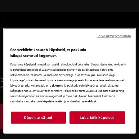
AEG
Jätka aktsepteerimata
0
See veebileht kasutab küpsiseid, et pakkuda
undefined
isikupärastatud kogemust.
Kasutame küpsiseid ja muid sarnaseid tehnoloogiaid oma lehe täiustamiseks ning reklaami-
ja turunduseesmärkidel. Jagame sellesisulist teavet teie saidikasutuse kohta oma
sotsiaalmeedia, reklaami- ja analüüsipartneritega. Klõpsates nupul „Nõustun kõigi
küpsistega“, nõustute meie küpsiste kasutamisega ja seetõttu saame
veebikogemust
teie
isikupärastada, kohandada
ja pakkuda teile isikupärastatud reklaame.
eripakkumisi
Klõpsates nupul „Jätka aktsepteerimata“, blokeerite mittevajalikud küpsiste tüübid ning
see võib mõjutada teie sirvimiskogemust ja meie pakutavaid teenuseid. Lisateabe
saamiseks vaadake meie
ja
.
küpsiste teatist
andmekaitseavaldust
/
3
Küpsiste sätted
Luba kõik küpsised