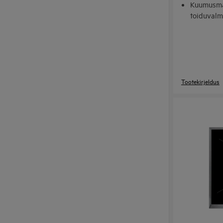
Kuumusmä
toiduvalm
Hob2Hood
Tootekirjeldus