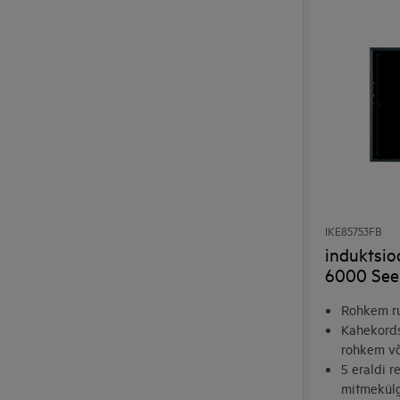
IKE85753FB
induktsio
6000 See
Rohkem ru
Kahekords
rohkem võ
5 eraldi r
mitmekül