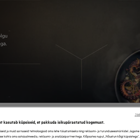
olgu
ga.
amisala
itava
71 tulemused
Jät
ht kasutab küpsiseid, et pakkuda isikupärastatud kogemust.
eid ja muid sarnaseid tehnoloogiaid oma lehe täiustamiseks ning reklaami- ja turunduseesmärkidel. Jagame se
use kohta oma sotsiaalmeedia, reklaami- ja analüüsipartneritega. Klõpsates nupul „Nõustun kõigi küpsistega“