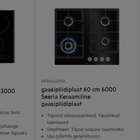
HKB64420NB
gaasipliidiplaat 60 cm 6000
m 3000
Seeria Keraamiline
gaasipliidiplaat
alsus tänu
Täpsed võimsusastmed. Täiuslikud
tulemused
jutusega
StepPower. Täpse soojuse saamiseks.
amine täpseks
Uus põletite generatsioon