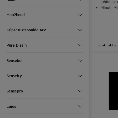
juhtimise
Minute Min
toiduvalm
Hob2hood
Küpsetustsoonide Arv
Pure Disain
Tootekirjeldus
Senseboil
Sensefry
Sensepro
Laius