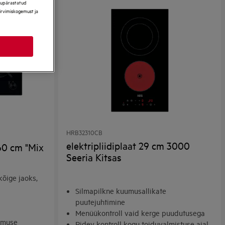
ikupärastatud
sirvimiskogemust ja
HRB32310CB
elektripliidiplaat 29 cm 3000
 60 cm "Mix
Seeria Kitsas
õige jaoks,
Silmapilkne kuumusallikate
puutejuhtimine
Menüükontroll vaid kerge puudutusega
umuse
Pidev kontroll kogu toiduvalmistuse ajal