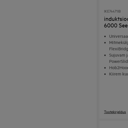
IKE74471IB
induktsio
6000 See
Universaa
Mitmekülg
FlexiBrid
Sujuvam j
PowerSlid
Hob2Hood
Kiirem k
lisavõims
Tootekirjeldus