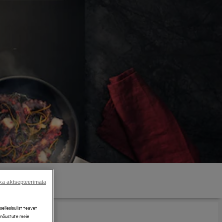
ka aktsepteerimata
llesisulist teavet
, nõustute meie