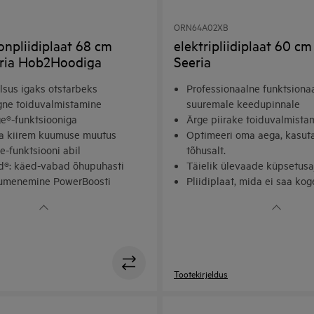
ORN64A02XB
onpliidiplaat 68 cm
elektripliidiplaat 60 c
ria Hob2Hoodiga
Seeria
lsus igaks otstarbeks
Professionaalne funktsiona
ne toiduvalmistamine
suuremale keedupinnale
ge®-funktsiooniga
Ärge piirake toiduvalmista
a kiirem kuumuse muutus
Optimeeri oma aega, kasut
e-funktsiooni abil
tõhusalt.
®: käed-vabad õhupuhasti
Täielik ülevaade küpsetusa
uumenemine PowerBoosti
Pliidiplaat, mida ei saa ko
usega
lülitada
Tootekirjeldus