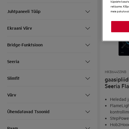
küpsiste kasut
reklaame. Klõps
Juhtpaneeli Tüüp
meie pakutavai
Ekraani Värv
Bridge-Funktsioon
Seeria
HKB64453NB
Slimfit
gaasiplii
Seeria F
Värv
Heledad j
FlameLight
Ühendatavad Tsoonid
kontrolli
StepPowe
Hob2Hood
Raam