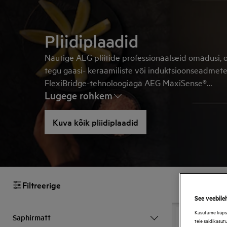
Pliidiplaadid
Nautige AEG pliitide professionaalseid omadusi, 
tegu gaasi- keraamiliste või induktsioonseadmete
FlexiBridge-tehnoloogiaga AEG MaxiSense®
Lugege rohkem
induktsioonpliit
võimaldab teil oma toiduvalmist
ise kujundada, luues kuni neljast osast kombineer
üheainsa ühtlase kuumusega tsooni.
Kuva kõik pliidiplaadid
Filtreerige
See veebile
Kasutame küpsis
Saphirmatt
teie saidikasut