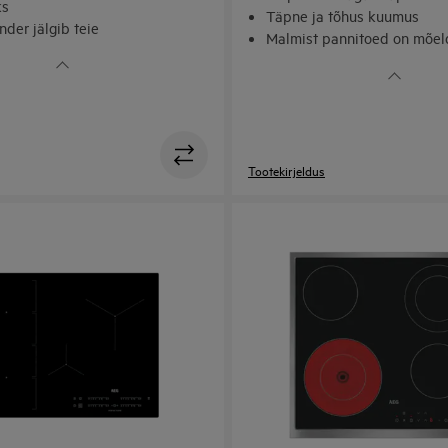
ks
Täpne ja tõhus kuumus
der jälgib teie
Malmist pannitoed on mõel
istamist
puhastamiseks
Tootekirjeldus