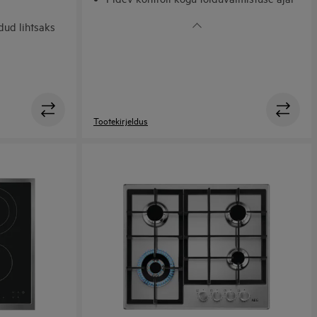
Täpsed seaded. Kaitstud
dud lihtsaks
Tootekirjeldus