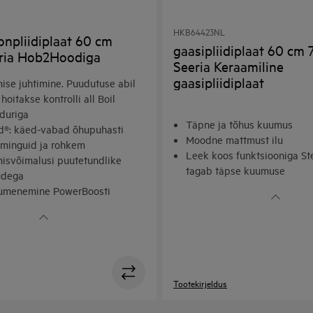
HKB64423NL
onpliidiplaat 60 cm
gaasipliidiplaat 60 cm
ria Hob2Hoodiga
Seeria Keraamiline
gaasipliidiplaat
ise juhtimine. Puudutuse abil
hoitakse kontrolli all Boil
duriga
Täpne ja tõhus kuumus
®: käed-vabad õhupuhasti
Moodne mattmust ilu
minguid ja rohkem
Leek koos funktsiooniga S
misvõimalusi puutetundlike
tagab täpse kuumuse
udega
Võimas kuumus võimsa põl
uumenemine PowerBoosti
usega
Tootekirjeldus