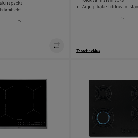
lu täpseks
Ärge piirake toiduvalmista
istamiseks
Eriti tõhus jääkkuumuse ka
®: käed-vabad õhupuhasti
Tootekirjeldus