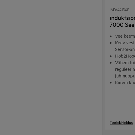
IAE64413XB
induktsio
7000 See
Vee keetm
Keev vesi 
Sensor-an
Hob2Hood
Vähem toi
reguleeri
juhtnupp
Kiirem k
lisavõims
Tootekirjeldus