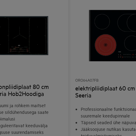
ORO64A07FB
onpliidiplaat 80 cm
elektripliidiplaat 60 c
ria Hob2Hoodiga
Seeria
umi ja rohkem maitset
Professionaalne funktsiona
e sildühendusega saate
suuremale keedupinnale
imalusi
Täpsed seaded ühe näpuva
eguleeritavat keeduvälja
Jääksoojuse nutikas kasut
gsuse suurendamiseks
toiduvalmistamiseks