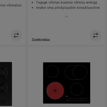
Tagage võimas kuumus võimsa wokiga
mise võimalusi
Andke oma pliidiplaadile esmaklassiline
sutus
välimus malmist pannitugede abil
Tootekirjeldus