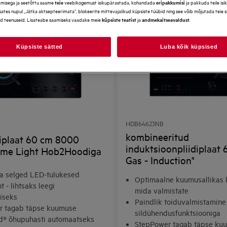
amisega ja seetõttu saame
veebikogemust isikupärastada, kohandada
ja pakkuda teile is
teie
eripakkumisi
ates nupul „Jätka aktsepteerimata“, blokeerite mittevajalikud küpsiste tüübid ning see võib mõjutada teie 
d teenuseid. Lisateabe saamiseks vaadake meie
ja
.
küpsiste teatist
andmekaitseavaldust
Küpsiste sätted
Luba kõik küpsised
HDB64623NB
kombineeritud
diplaat 60 cm 8000
induktsioonpliidiplaat
lame Light Hob2Hoodiga
Gas - Induction"
a selged LED-tulukesed
Optimaalne kuumusallikas k
 - lihtsaks leegi
mida valmistate
miseks
Paindlik toiduvalmistamine
r tagab täpse kuumuse
sildühendusfunktsiooniga
® õhupuhasti automaatseks
StepPower tagab täpse ku