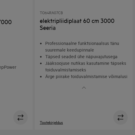
TO64RA07CB
elektripliidiplaat 60 cm 3000
 7000
Seeria
Professionaalne funktsionaalsus tänu
suuremale keedupinnale
Täpsed seaded ühe näpuvajutusega
Jääksoojuse nutikas kasutamine täpseks
tepPower
toiduvalmistamiseks
Ärge piirake toiduvalmistamise võimalusi
etiga
Eriti tõhus jääkkuumuse kasutus
Tootekirjeldus