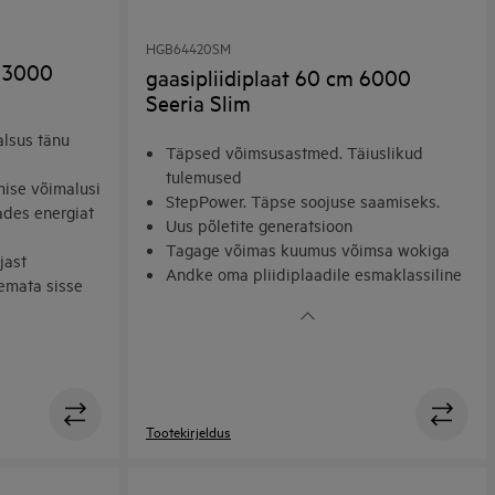
HGB64420SM
m 3000
gaasipliidiplaat 60 cm 6000
Seeria Slim
alsus tänu
Täpsed võimsusastmed. Täiuslikud
tulemused
mise võimalusi
StepPower. Täpse soojuse saamiseks.
ades energiat
Uus põletite generatsioon
Tagage võimas kuumus võimsa wokiga
jast
Andke oma pliidiplaadile esmaklassiline
gemata sisse
välimus malmist pannitugede abil
Tootekirjeldus