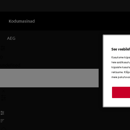
Kodumasinad
AEG
See veebile
0
Kasutame küpsis
teie saidikasut
undefined
küpsiste kasut
reklaame. Klõps
meie pakutavai