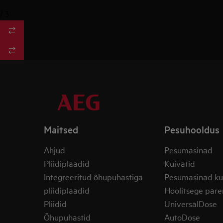
/
3
Maitsed
Pesuhooldus
Ahjud
Pesumasinad
Pliidiplaadid
Kuivatid
Integreeritud õhupuhastiga
Pesumasinad ku
pliidiplaadid
Hoolitsege pare
Pliidid
UniversalDose
Õhupuhastid
AutoDose