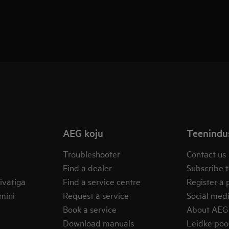
AEG koju
Teenindus
Troubleshooter
Contact us
Find a dealer
Subscribe t
ivatiga
Find a service centre
Register a 
mini
Request a service
Social med
Book a service
About AEG
Download manuals
Leidke po