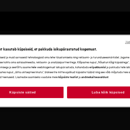
Jät
ht kasutab küpsiseid, et pakkuda isikupärastatud kogemust.
eid ja muid sarnaseid tehnoloogiaid oma lehe täiustamiseks ning reklaami- ja turunduseesmärkidel. Jagame se
use kohta oma sotsiaalmeedia, reklaami- ja analüüsipartneritega. Klõpsates nupul „Nõustun kõigi küpsistega“
amisega ja seetõttu saame
veebikogemust isikupärastada, kohandada
ja pakkuda teile is
teie
eripakkumisi
ates nupul „Jätka aktsepteerimata“, blokeerite mittevajalikud küpsiste tüübid ning see võib mõjutada teie 
d teenuseid. Lisateabe saamiseks vaadake meie
ja
.
küpsiste teatist
andmekaitseavaldust
Küpsiste sätted
Luba kõik küpsised