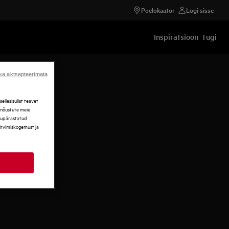
Poelokaator
Logi sisse
Inspiratsioon
Tugi
ka aktsepteerimata
llesisulist teavet
, nõustute meie
ikupärastatud
sirvimiskogemust ja