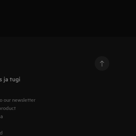
 ja tugi
o our newsletter
product
ia
od