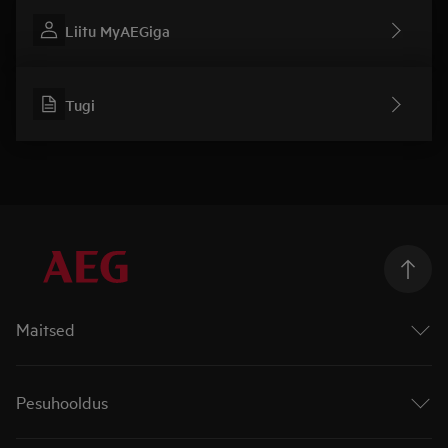
Liitu MyAEGiga
Tugi
Maitsed
Ahjud
Pliidiplaadid
Pesuhooldus
Integreeritud õhupuhastiga pliidiplaadid
Pliidid
Pesumasinad