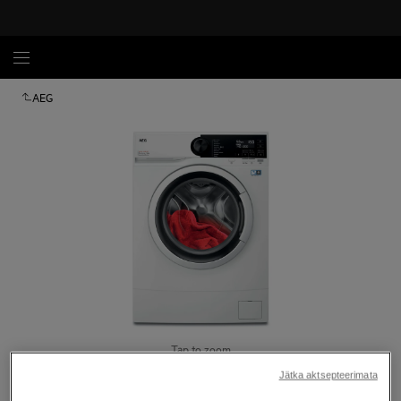
AEG
Tap to zoom
Jätka aktsepteerimata