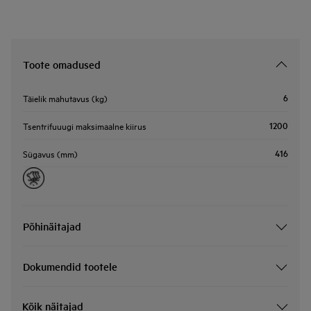
Toote omadused
6
Täielik mahutavus (kg)
1200
Tsentrifuuugi maksimaalne kiirus
416
Sügavus (mm)
Põhinäitajad
Dokumendid tootele
Kõik näitajad