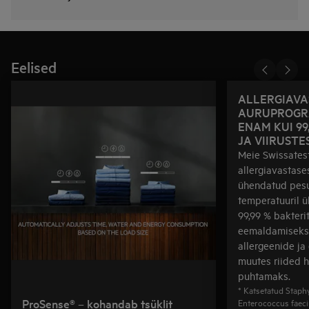
Eelised
ALLERGIAV
AURUPROGR
ENAM KUI 99
JA VIIRUSTE
Meie Swissatest
allergiavastas
ühendatud pesu
temperatuuril ü
99,99 % bakterit
eemaldamiseks
allergeenide ja 
muutes riided h
puhtamaks.
* Katsetatud Staph
ProSense® – kohandab tsüklit
Enterococcus faeciu