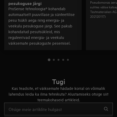
Pseudomonas aerug
pesukoguse järgi
suhtes välise katseg
ProSense tehnoloogia® kohandab
Testmaterialien AG 
automaatselt puuvillase ja sünteetilise
202120117)
pesu tsükli aega ning energia- ja
veekulu pesukoguse järgi. See pakub
kohandatud pesutsükleid, mis
reguleerivad energia- ja veekulu
väiksemate pesukoguste pesemisel.
Tugi
Kas teadsite, et väiksemate hädade korral on võimalik
lahendus leida ka ilma tehnikuta? Alustamiseks otsige siit
teemakohaseid artikleid.
Tugiartiklite otsinguks sisestage tekst