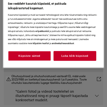
See veebileht kasutab küpsiseid, et pakkuda
LSR6E26WE
isikupärastatud kogemust.
Pesumasin 6000-seeria ProSense® 6
Kasutame küpsiseid ja muid sarnaseid tehnoloogiaid oma lehe täiustamiseks ning reklaami-
kg
ja turunduseesmärkidel. Jagame sellesisulist teavet teie saidikasutuse kohta oma
sotsiaalmeedia, reklaami- ja analüüsipartneritega. Klõpsates nupul „Nõustun kõigi
küpsistega“, nõustute meie küpsiste kasutamisega ja seetõttu saame
veebikogemust
teie
isikupärastada, kohandada
ja pakkuda teile isikupärastatud reklaame.
eripakkumisi
Tootekirjeldus
Klõpsates nupul „Jätka aktsepteerimata“, blokeerite mittevajalikud küpsiste tüübid ning
Eelised
see võib mõjutada teie sirvimiskogemust ja meie pakutavaid teenuseid. Lisateabe
saamiseks vaadake meie
ja
.
AEG 6000 seeria õhuke pesumasin ja ProSense technology® säästavad
küpsiste teatist
andmekaitseavaldust
ruumi ilma tulemusi või jõudlust halvendamata.
ProSense® — kohandab aja-, vee- ja energiakasutust pesukoguse järgi
Allergiavastane auruprogramm eemaldab rõivastelt bakterid.*
Küpsiste sätted
Luba kõik küpsised
Ohutusjuhised ja ohutushoiatused vastavalt EL määrusele
2023/988 on loetletud kasutusjuhendi I ja II peatükis. Toote
ohutuks kasutamiseks lugege täielikku kasutusjuhendit.
*Galerii fotod ja videod tootelehel on
illustratiivsed ning ei pruugi täpselt kajastada
konkreetset mudelit.