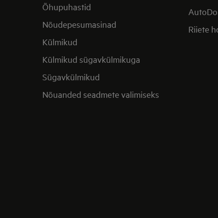
Õhupuhastid
AutoDo
Nõudepesumasinad
Riiete 
Külmikud
Külmikud sügavkülmikuga
Sügavkülmikud
Nõuanded seadmete valimiseks