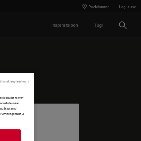
Poelokaator
Logi sisse
Otsing
Inspiratsioon
Tugi
ätka aktsepteerimata
llesisulist teavet
, nõustute meie
ikupärastatud
sirvimiskogemust ja
TER EMAIL