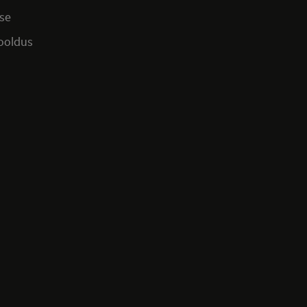
se
hooldus