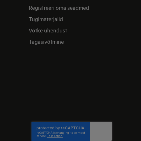
Registreeri oma seadmed
Tugimaterjalid
Võtke ühendust
Tagasivõtmine