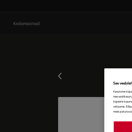
Kodumasinad
See veebile
Kasutame küpsis
teie saidikasut
küpsiste kasut
reklaame. Klõps
meie pakutavai