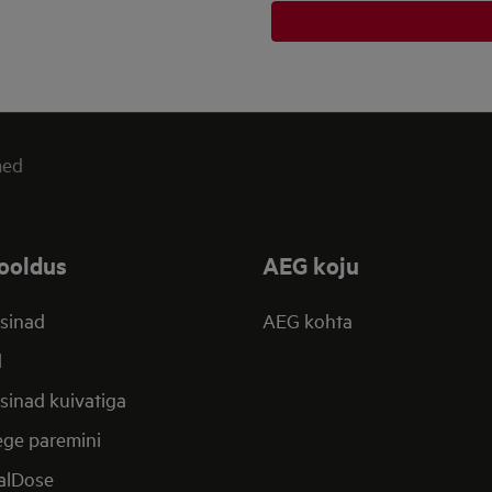
med
ooldus
AEG koju
sinad
AEG kohta
d
inad kuivatiga
ege paremini
alDose