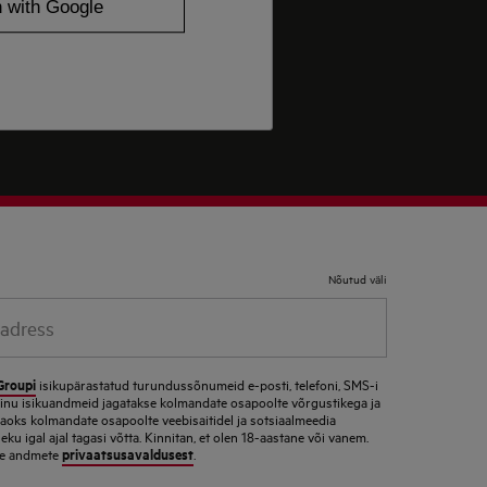
Nõutud väli
dress
Groupi
isikupärastatud turundussõnumeid e-posti, telefoni, SMS-i
 minu isikuandmeid jagatakse kolmandate osapoolte võrgustikega ja
jaoks kolmandate osapoolte veebisaitidel ja sotsiaalmeedia
u igal ajal tagasi võtta. Kinnitan, et olen 18-aastane või vanem.
privaatsusavaldusest
eie andmete
.