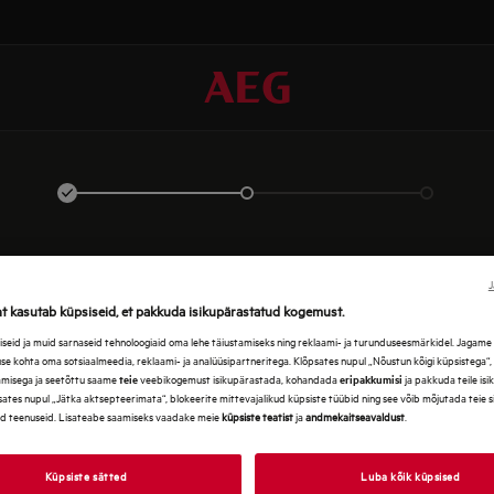
LOGI SISSE
J
ht kasutab küpsiseid, et pakkuda isikupärastatud kogemust.
eid ja muid sarnaseid tehnoloogiaid oma lehe täiustamiseks ning reklaami- ja turunduseesmärkidel. Jagame se
use kohta oma sotsiaalmeedia, reklaami- ja analüüsipartneritega. Klõpsates nupul „Nõustun kõigi küpsistega“
amisega ja seetõttu saame
veebikogemust isikupärastada, kohandada
ja pakkuda teile is
teie
eripakkumisi
ates nupul „Jätka aktsepteerimata“, blokeerite mittevajalikud küpsiste tüübid ning see võib mõjutada teie 
d teenuseid. Lisateabe saamiseks vaadake meie
küpsiste teatist
ja
andmekaitseavaldust
.
Küpsiste sätted
Luba kõik küpsised
EN