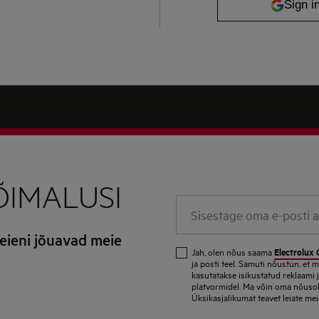
ÕIMALUSI
Sisestage oma e-posti aa
teieni jõuavad meie
Electrolux 
Jah, olen nõus saama
ja posti teel. Samuti nõustun, et
kasutatakse isikustatud reklaami 
platvormidel. Ma võin oma nõusolek
Üksikasjalikumat teavet leiate m