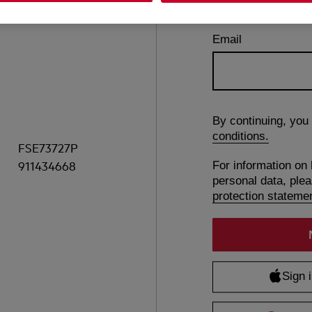
Email
By continuing, you
conditions.
FSE73727P
911434668
For information on
personal data, ple
protection stateme