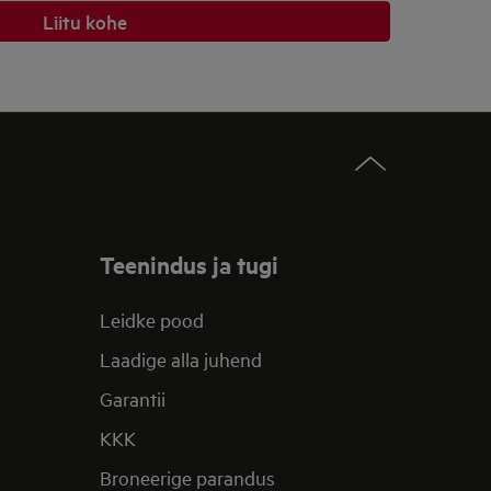
Liitu kohe
Teenindus ja tugi
Leidke pood
Laadige alla juhend
Garantii
KKK
Broneerige parandus