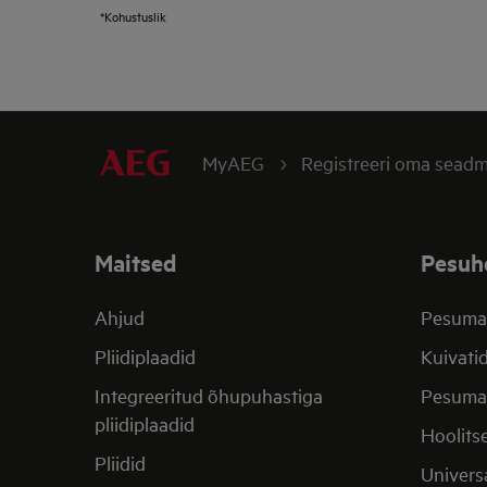
*Kohustuslik
MyAEG
Registreeri oma sead
Maitsed
Pesuh
Ahjud
Pesuma
Pliidiplaadid
Kuivati
Integreeritud õhupuhastiga
Pesumas
pliidiplaadid
Hoolits
Pliidid
Univers