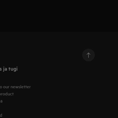
 ja tugi
o our newsletter
product
ia
od