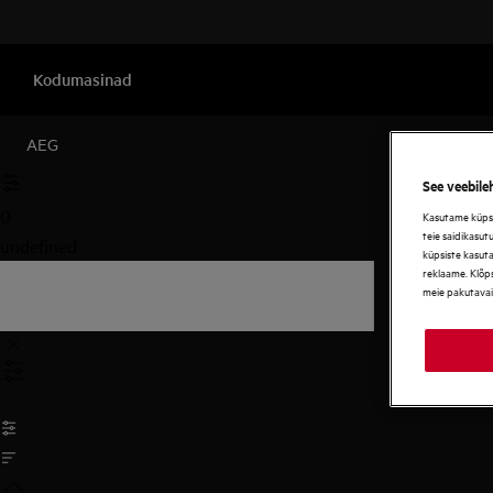
Kodumasinad
AEG
See veebile
0
Kasutame küpsis
teie saidikasut
undefined
küpsiste kasut
reklaame. Klõps
meie pakutavai