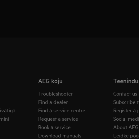
AEG koju
Teenindus
Troubleshooter
Contact us
Find a dealer
Subscribe t
ivatiga
Find a service centre
Register a 
mini
Request a service
Social med
Book a service
About AEG
Download manuals
Leidke po