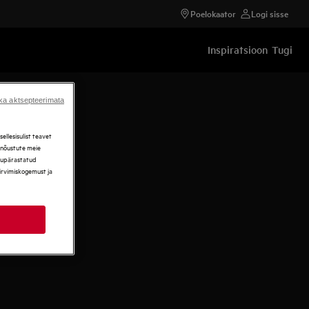
Poelokaator
Logi sisse
Inspiratsioon
Tugi
ka aktsepteerimata
llesisulist teavet
, nõustute meie
ikupärastatud
sirvimiskogemust ja