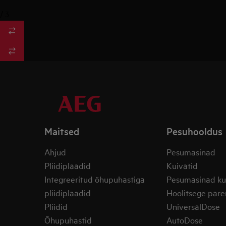
/
3
Maitsed
Pesuhooldus
Ahjud
Pesumasinad
Pliidiplaadid
Kuivatid
Integreeritud õhupuhastiga
Pesumasinad ku
pliidiplaadid
Hoolitsege pare
Pliidid
UniversalDose
Õhupuhastid
AutoDose