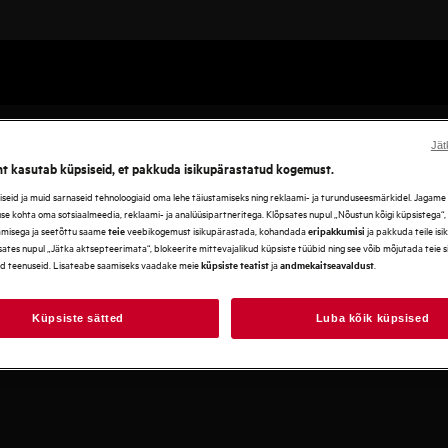
Jät
ht kasutab küpsiseid, et pakkuda isikupärastatud kogemust.
eid ja muid sarnaseid tehnoloogiaid oma lehe täiustamiseks ning reklaami- ja turunduseesmärkidel. Jagame se
use kohta oma sotsiaalmeedia, reklaami- ja analüüsipartneritega. Klõpsates nupul „Nõustun kõigi küpsistega“
amisega ja seetõttu saame
veebikogemust isikupärastada, kohandada
ja pakkuda teile is
teie
eripakkumisi
ates nupul „Jätka aktsepteerimata“, blokeerite mittevajalikud küpsiste tüübid ning see võib mõjutada teie 
d teenuseid. Lisateabe saamiseks vaadake meie
ja
.
küpsiste teatist
andmekaitseavaldust
Küpsiste sätted
Luba kõik küpsised