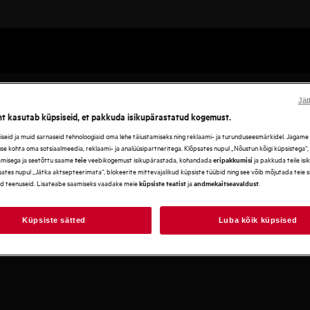
Jät
ht kasutab küpsiseid, et pakkuda isikupärastatud kogemust.
eid ja muid sarnaseid tehnoloogiaid oma lehe täiustamiseks ning reklaami- ja turunduseesmärkidel. Jagame se
use kohta oma sotsiaalmeedia, reklaami- ja analüüsipartneritega. Klõpsates nupul „Nõustun kõigi küpsistega“
amisega ja seetõttu saame
veebikogemust isikupärastada, kohandada
ja pakkuda teile is
teie
eripakkumisi
ates nupul „Jätka aktsepteerimata“, blokeerite mittevajalikud küpsiste tüübid ning see võib mõjutada teie 
d teenuseid. Lisateabe saamiseks vaadake meie
ja
.
küpsiste teatist
andmekaitseavaldust
Küpsiste sätted
Luba kõik küpsised