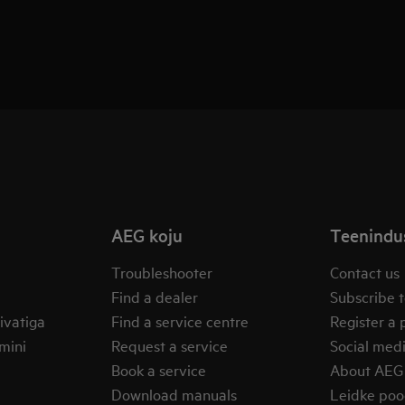
AEG koju
Teenindus
Troubleshooter
Contact us
Find a dealer
Subscribe t
ivatiga
Find a service centre
Register a 
mini
Request a service
Social med
Book a service
About AEG
Download manuals
Leidke po