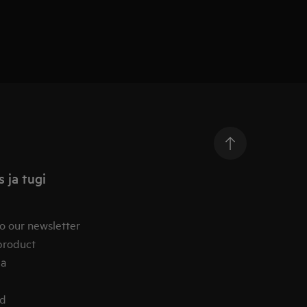
 ja tugi
o our newsletter
product
ia
od