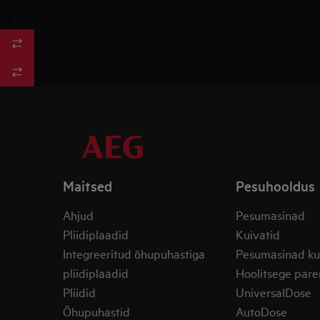
/
3
Maitsed
Pesuhooldus
Ahjud
Pesumasinad
Pliidiplaadid
Kuivatid
Integreeritud õhupuhastiga
Pesumasinad ku
pliidiplaadid
Hoolitsege pare
Pliidid
UniversalDose
Õhupuhastid
AutoDose