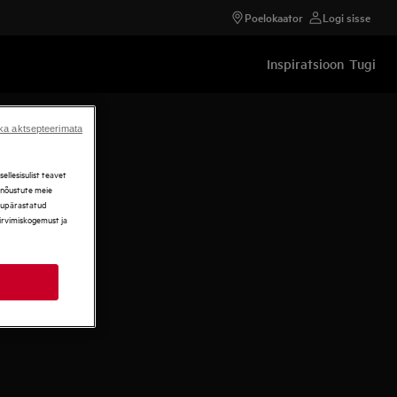
Poelokaator
Logi sisse
Inspiratsioon
Tugi
ka aktsepteerimata
llesisulist teavet
, nõustute meie
ikupärastatud
sirvimiskogemust ja