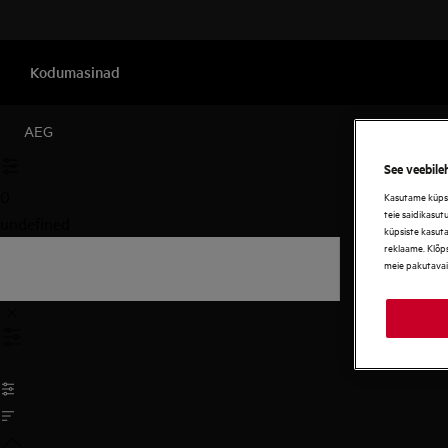
Kodumasinad
AEG
See veebile
0
Kasutame küpsis
teie saidikasut
undefined
küpsiste kasut
reklaame. Klõps
meie pakutavai