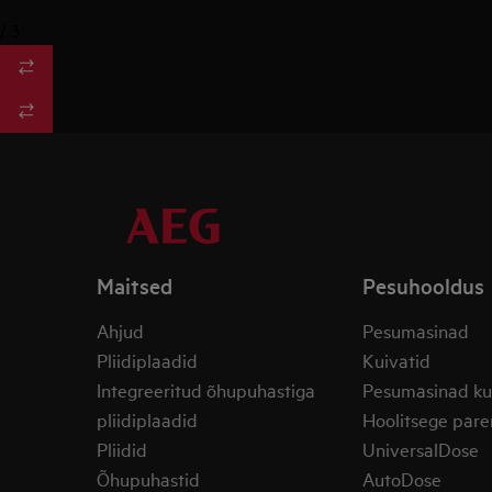
/
3
Maitsed
Pesuhooldus
Ahjud
Pesumasinad
Pliidiplaadid
Kuivatid
Integreeritud õhupuhastiga
Pesumasinad ku
pliidiplaadid
Hoolitsege pare
Pliidid
UniversalDose
Õhupuhastid
AutoDose