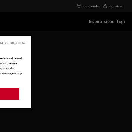
Poelokaator
Logi sisse
Inspiratsioon
Tugi
ka aktsepteerimata
llesisulist teavet
, nõustute meie
ikupärastatud
sirvimiskogemust ja