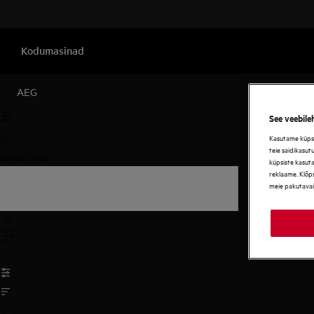
Kodumasinad
AEG
See veebile
0
Kasutame küpsis
teie saidikasut
undefined
küpsiste kasut
reklaame. Klõps
meie pakutavai