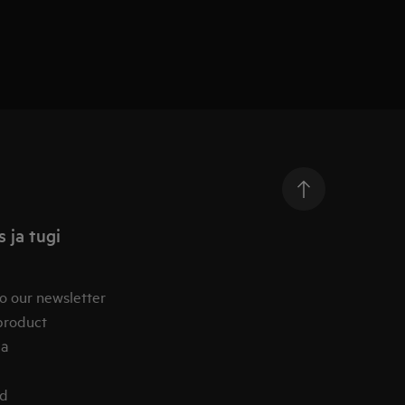
 ja tugi
o our newsletter
product
ia
od