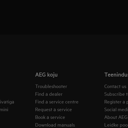
AEG koju
Teenindus
Troubleshooter
Contact us
Find a dealer
Subscribe t
ivatiga
Find a service centre
Register a 
mini
Request a service
Social med
Book a service
About AEG
Download manuals
Leidke po