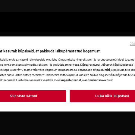
Jät
ht kasutab küpsiseid, et pakkuda isikupärastatud kogemust.
eid ja muid sarnaseid tehnoloogiaid oma lehe täiustamiseks ning reklaami- ja turunduseesmärkidel. Jagame se
use kohta oma sotsiaalmeedia, reklaami- ja analüüsipartneritega. Klõpsates nupul „Nõustun kõigi küpsistega“
amisega ja seetõttu saame
veebikogemust isikupärastada, kohandada
ja pakkuda teile is
teie
eripakkumisi
ates nupul „Jätka aktsepteerimata“, blokeerite mittevajalikud küpsiste tüübid ning see võib mõjutada teie 
d teenuseid. Lisateabe saamiseks vaadake meie
ja
.
küpsiste teatist
andmekaitseavaldust
Küpsiste sätted
Luba kõik küpsised