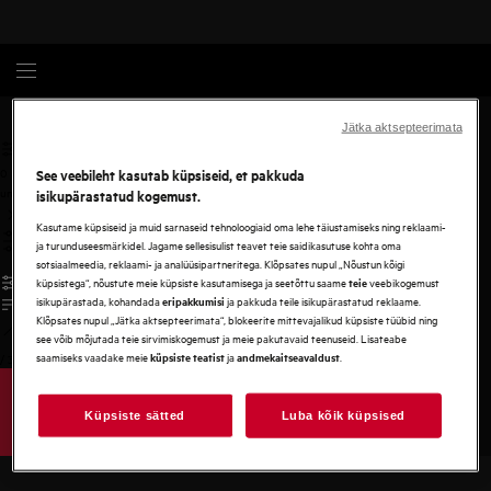
AEG
Jätka aktsepteerimata
0
See veebileht kasutab küpsiseid, et pakkuda
undefined
isikupärastatud kogemust.
Kasutame küpsiseid ja muid sarnaseid tehnoloogiaid oma lehe täiustamiseks ning reklaami-
ja turunduseesmärkidel. Jagame sellesisulist teavet teie saidikasutuse kohta oma
sotsiaalmeedia, reklaami- ja analüüsipartneritega. Klõpsates nupul „Nõustun kõigi
küpsistega“, nõustute meie küpsiste kasutamisega ja seetõttu saame
veebikogemust
teie
isikupärastada, kohandada
ja pakkuda teile isikupärastatud reklaame.
eripakkumisi
Klõpsates nupul „Jätka aktsepteerimata“, blokeerite mittevajalikud küpsiste tüübid ning
see võib mõjutada teie sirvimiskogemust ja meie pakutavaid teenuseid. Lisateabe
saamiseks vaadake meie
ja
.
küpsiste teatist
andmekaitseavaldust
/
3
Küpsiste sätted
Luba kõik küpsised