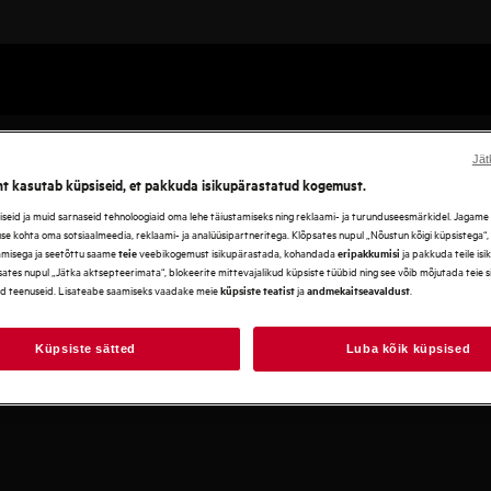
Jät
ht kasutab küpsiseid, et pakkuda isikupärastatud kogemust.
eid ja muid sarnaseid tehnoloogiaid oma lehe täiustamiseks ning reklaami- ja turunduseesmärkidel. Jagame se
use kohta oma sotsiaalmeedia, reklaami- ja analüüsipartneritega. Klõpsates nupul „Nõustun kõigi küpsistega“
amisega ja seetõttu saame
veebikogemust isikupärastada, kohandada
ja pakkuda teile is
teie
eripakkumisi
ates nupul „Jätka aktsepteerimata“, blokeerite mittevajalikud küpsiste tüübid ning see võib mõjutada teie 
d teenuseid. Lisateabe saamiseks vaadake meie
ja
.
küpsiste teatist
andmekaitseavaldust
Küpsiste sätted
Luba kõik küpsised