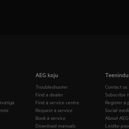
AEG koju
Teenindus
Troubleshooter
Contact us
Find a dealer
Subscribe t
ivatiga
Find a service centre
Register a 
mini
Request a service
Social med
Book a service
About AEG
Download manuals
Leidke po