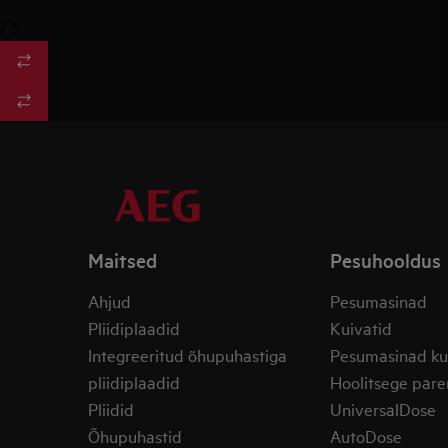
/
3
Maitsed
Pesuhooldus
Ahjud
Pesumasinad
Pliidiplaadid
Kuivatid
Integreeritud õhupuhastiga
Pesumasinad ku
pliidiplaadid
Hoolitsege pare
Pliidid
UniversalDose
Õhupuhastid
AutoDose