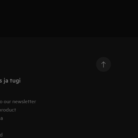
 ja tugi
o our newsletter
product
ia
od