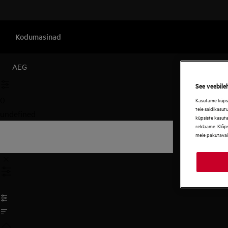
Kodumasinad
AEG
See veebile
0
Kasutame küpsis
teie saidikasut
undefined
küpsiste kasut
reklaame. Klõps
meie pakutavai