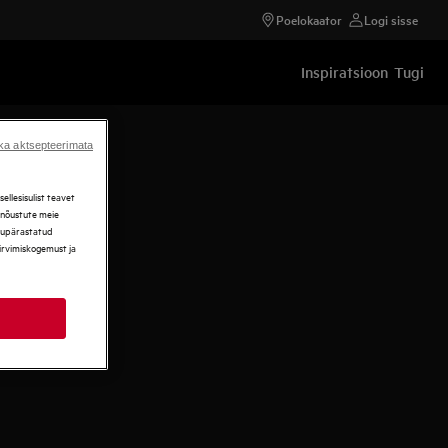
Poelokaator
Logi sisse
Inspiratsioon
Tugi
ka aktsepteerimata
llesisulist teavet
, nõustute meie
ikupärastatud
sirvimiskogemust ja