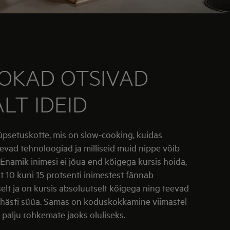
OKAD OTSIVAD
LT IDEID
psetuskotte, mis on slow-cooking, kuidas
evad tehnoloogiad ja milliseid muid nippe võib
 Enamik inimesi ei jõua end kõigega kursis hoida,
t 10 kuni 15 protsenti inimestest fännab
elt ja on kursis absoluutselt kõigega ning teevad
 hästi süüa. Samas on koduskokkamine viimastel
palju rohkemate jaoks oluliseks.