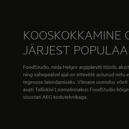
KOOSKOKKAMINE 
JÄRJEST POPULA
FoodStudio, mida Helgor argipäeviti tüürib, alust
ning vahepealsel ajal on ettevõte astunud mit
tegevuse laiendamiseks. Viimane uuendus võeti 2
avati Telliskivi Loomelinnakus FoodStudio kõig
sisustati AEG kodutehnikaga.