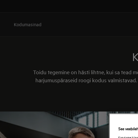
Kodumasinad
Toidu tegemine on hästi lihtne, kui sa tead 
harjumuspäraseid roogi kodus valmistavad. T
See veebile
Kasutame küpsis