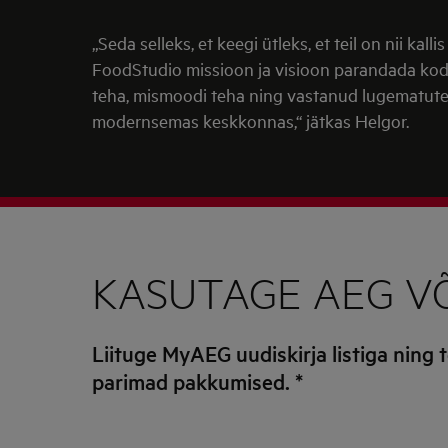
„Seda selleks, et keegi ütleks, et teil on nii kal
FoodStudio missioon ja visioon parandada kodus
teha, mismoodi teha ning vastanud lugematutel
modernsemas keskkonnas,“ jätkas Helgor.
KASUTAGE AEG V
Liituge MyAEG uudiskirja listiga ning 
parimad pakkumised.
*