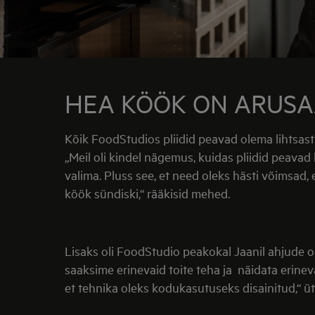
HEA KÖÖK ON ARUSAA
Kõik FoodStudios pliidid peavad olema lihtsast
„Meil oli kindel nägemus, kuidas pliidid peavad
valima. Pluss see, et need oleks hästi võimsad, 
köök sündiski,“ rääkisid mehed.
Lisaks oli FoodStudio peakokal Jaanil ahjude osa
saaksime erinevaid toite teha ja näidata erine
et tehnika oleks kodukasutuseks disainitud,“ üt