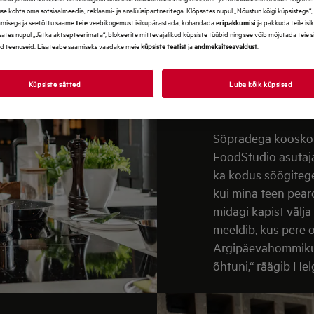
INIMESI
use kohta oma sotsiaalmeedia, reklaami- ja analüüsipartneritega. Klõpsates nupul „Nõustun kõigi küpsistega“
amisega ja seetõttu saame
veebikogemust isikupärastada, kohandada
ja pakkuda teile is
teie
eripakkumisi
ates nupul „Jätka aktsepteerimata“, blokeerite mittevajalikud küpsiste tüübid ning see võib mõjutada teie 
d teenuseid. Lisateabe saamiseks vaadake meie
küpsiste teatist
ja
andmekaitseavaldust
.
Üksinda teed sa ju
kiiremini ja lõbusa
Küpsiste sätted
Luba kõik küpsised
endaga kööki kutsu
FoodStudio eestved
Sõpradega kooskok
FoodStudio asutaja
ka kodus söögitegem
kui mina teen pearo
midagi kapist välja
meeldib, kus pere 
Argipäevahommikud 
õhtuni,“ räägib Hel