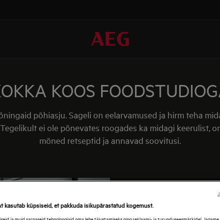
KOKKA KOOS FOODSTUDIOG
mõningaid põhiasju. Sageli on eelarvamused ja hirm teha mida
egelikult ei ole põnevates roogades ka midagi keerulist, on
mõned retseptid ja annavad soovitusi.
J
SÖÖGIT
ht kasutab küpsiseid, et pakkuda isikupärastatud kogemust.
eid ja muid sarnaseid tehnoloogiaid oma lehe täiustamiseks ning reklaami- ja turunduseesmärkidel. Jagame se