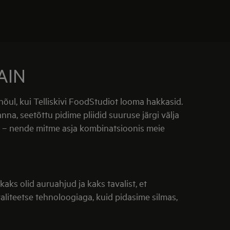
AIN
õul, kui Telliskivi FoodStudiot looma hakkasid.
na, seetõttu pidime pliidid suuruse järgi välja
sain – nende mitme asja kombinatsioonis meie
aks olid auruahjud ja kaks tavalist, et
aliteetse tehnoloogiaga, kuid pidasime silmas,