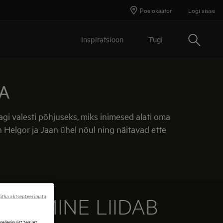
Poelokaator
Logi sisse
Otsing
Inspiratsioon
Tugi
A
gi valesti põhjuseks, miks inimesed alati oma
 Helgor ja Jaan ühel nõul ning näitavad ette
ätka aktsepteerimata
EGEMINE LIIDAB
llesisulist teavet