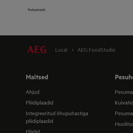
*Kohustuslik
Local
AEG FoodStudio
Maitsed
Pesuh
Ahjud
Pesuma
Pliidiplaadid
Kuivati
Integreeritud õhupuhastiga
Pesumas
pliidiplaadid
Hoolits
Pliidid