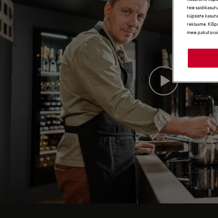
teie saidikasut
küpsiste kasut
reklaame. Klõps
meie pakutavai