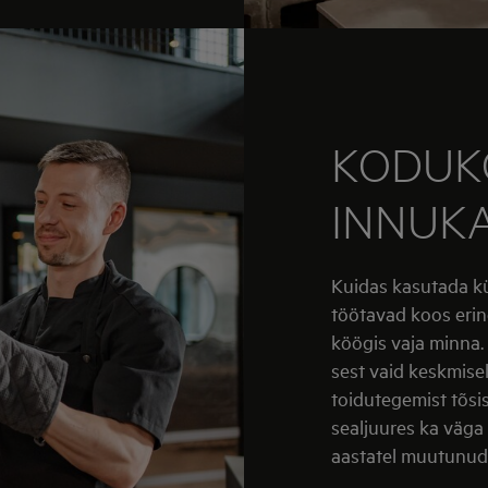
KODUK
INNUKA
Kuidas kasutada kü
töötavad koos erin
köögis vaja minna.
sest vaid keskmisel
toidutegemist tõsis
sealjuures ka väga
aastatel muutunud 