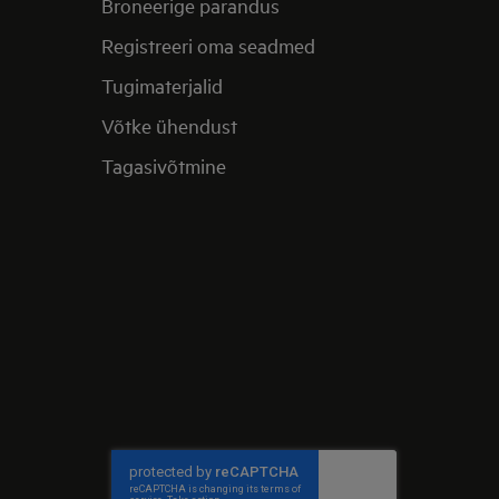
Broneerige parandus
Registreeri oma seadmed
Tugimaterjalid
Võtke ühendust
Tagasivõtmine