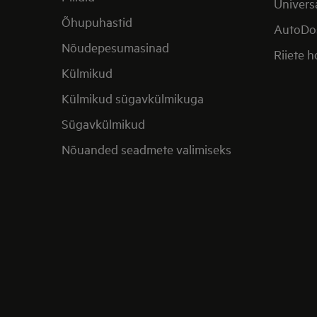
Univers
Õhupuhastid
AutoDo
Nõudepesumasinad
Riiete 
Külmikud
Külmikud sügavkülmikuga
Sügavkülmikud
Nõuanded seadmete valimiseks