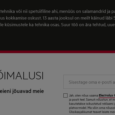
lis tehnika või nii spetsiifiline ahi, menüüs on salamandrid ja
 kokkamise oskust. 13 aasta jooksul on meilt käinud läbi 
e küsimustele ka tehnika osas. Suur töö on ära tehtud, uu
ÕIMALUSI
Sisestage
oma
teieni jõuavad meie
e-
Electrolux 
Jah, olen nõus saama
posti
ja posti teel. Samuti nõustun, et
kasutatakse isikustatud reklaami 
aadress
platvormidel. Ma võin oma nõusolek
Üksikasjalikumat teavet leiate m