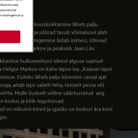
, nõustute meie
ikupärastatud
sirvimiskogemust ja
 iga päev süüa, kooskokkamine läheb palju
malt. Oma pere ja sõbrad tasub võimalusel alati
da, sest söögitegemine liidab inimesi, ütlevad
aja Helgor Markov ja peakokk Jaan Liiv.
kamise hullumeelsest ideest alguse saanud
 Helgor Markov on kahe lapse isa. „Kaasan lapsi
isse. Esiteks läheb palju kiiremini: samal ajal
oga, aitab laps salatit teha, tomatit pesta või
 võtta. Mulle õudselt selline väärtustatud aeg
on kodus ja kõik tegutsevad.
on niikuinii kiired ja igaüks on kodust ära kuni
gor.