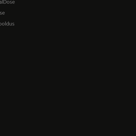
alDose
se
hooldus