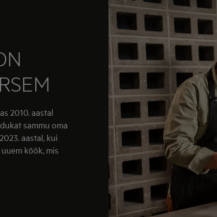
ON
ARSEM
as 2010. aastal
u edukat sammu oma
023. aastal, kui
e uuem köök, mis