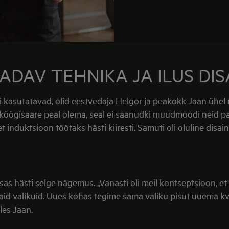
DAV TEHNIKA JA ILUS DIS
i kasutatavad, olid eestvedaja Helgor ja peakokk Jaan ühel n
 köögisaare peal olema, seal ei saanudki muudmoodi neid pan
et induktsioon töötaks hästi kiiresti. Samuti oli oluline di
s hästi selge nägemus. „Vanasti oli meil kontseptsioon, et k
vaid valikuid. Uues kohas tegime sama valiku pisut uuema kv
les Jaan.