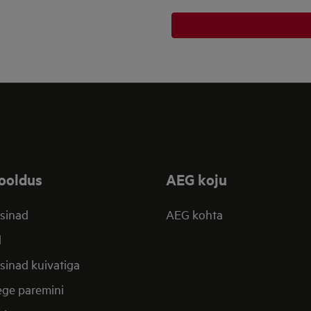
ooldus
AEG koju
sinad
AEG kohta
d
inad kuivatiga
ege paremini