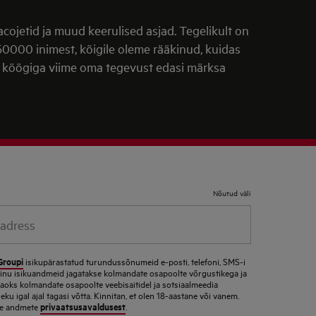
 pacojetid ja muud keerulised asjad. Tegelikult on
50000 inimest, kõigile oleme rääkinud, kuidas
e köögiga viime oma tegevust edasi märksa
Nõutud väli
Groupi
isikupärastatud turundussõnumeid e-posti, telefoni, SMS-i
 minu isikuandmeid jagatakse kolmandate osapoolte võrgustikega ja
jaoks kolmandate osapoolte veebisaitidel ja sotsiaalmeedia
u igal ajal tagasi võtta. Kinnitan, et olen 18-aastane või vanem.
privaatsusavaldusest
eie andmete
.