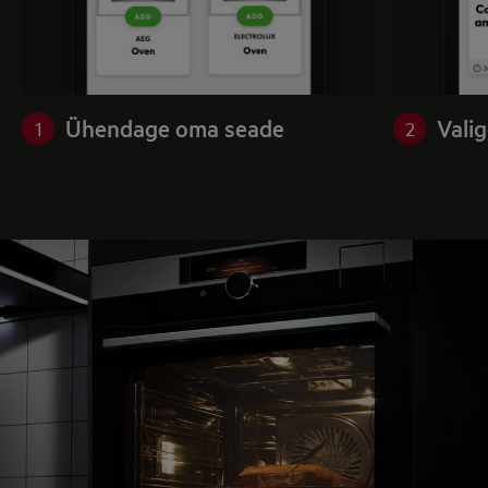
Ühendage oma seade
Valig
1
2