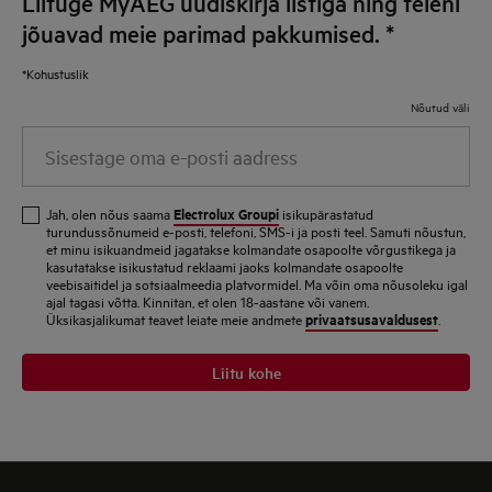
Liituge MyAEG uudiskirja listiga ning teieni
jõuavad meie parimad pakkumised.
*
*Kohustuslik
Nõutud väli
Sisestage
oma
e-
Electrolux Groupi
Jah, olen nõus saama
isikupärastatud
posti
turundussõnumeid e-posti, telefoni, SMS-i ja posti teel. Samuti nõustun,
et minu isikuandmeid jagatakse kolmandate osapoolte võrgustikega ja
aadress
kasutatakse isikustatud reklaami jaoks kolmandate osapoolte
veebisaitidel ja sotsiaalmeedia platvormidel. Ma võin oma nõusoleku igal
ajal tagasi võtta. Kinnitan, et olen 18-aastane või vanem.
privaatsusavaldusest
Üksikasjalikumat teavet leiate meie andmete
.
Liitu kohe