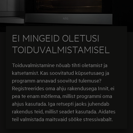
EI MINGEID OLETUSI
TOIDUVALMISTAMISEL
Toiduvalmistamine nõuab tihti oletamist ja
katsetamist. Kas soovitatud küpsetusaeg ja
programm annavad soovitud tulemuse?
Registreerides oma ahju rakendusega Innit, ei
pea te enam mõtlema, millist programmi oma
ahjus kasutada. Iga retsepti jaoks juhendab
rakendus teid, millist seadet kasutada. Aidates
teil valmistada maitsvaid sööke stressivabalt.