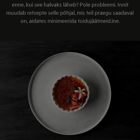
enne, kui see halvaks läheb? Pole probleemi. Innit
muudab retsepte selle põhjal, mis teil praegu saadaval
on, aidates minimeerida toidujäätmeid.ine.