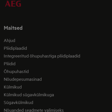
Maitsed
Ahjud
Pliidiplaadid
Integreeritud õhupuhastiga pliidiplaadid
Pliidid
Õhupuhastid
Nõudepesumasinad
Külmikud
Külmikud sügavkülmikuga
Sügavkülmikud
Nõuanded seadmete valimiseks