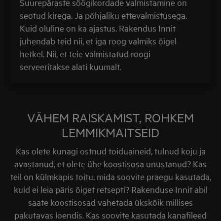
Suurepäraste söögikordade valmistamine on
seotud kirega. Ja põhjaliku ettevalmistusega.
Kuid oluline on ka ajastus. Rakendus Innit
juhendab teid nii, et iga roog valmiks õigel
hetkel. Nii, et teie valmistatud roogi
serveeritakse alati kuumalt.
VÄHEM RAISKAMIST, ROHKEM
LEMMIKMAITSEID
Kas olete kunagi ostnud toiduaineid, tulnud koju ja
avastanud, et olete ühe koostisosa unustanud? Kas
teil on külmkapis toitu, mida soovite praegu kasutada,
kuid ei leia päris õiget retsepti? Rakenduse Innit abil
saate koostisosad vahetada ükskõik millises
pakutavas loendis. Kas soovite kasutada kanafileed