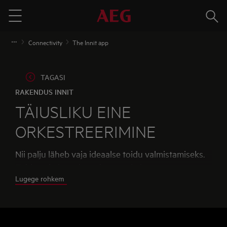
Otsin
Menu
Connectivity
The Innit app
TAGASI
RAKENDUS INNIT
TÄIUSLIKU EINE
ORKESTREERIMINE
Nii palju läheb vaja ideaalse toidu valmistamiseks.
Toidu valmistamise orkestreerimise
Lugege rohkem
hõlbustamiseks töötavad AEG-seadmed koos
rakendusega Innit, nii et iga
toiduvalmistamisprotsess on täiustatud: alates
isiklikel eelistustel põhinevatest retseptidest kuni