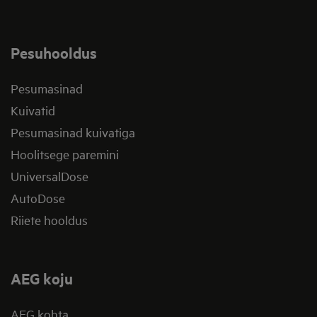
Pesuhooldus
Pesumasinad
Kuivatid
Pesumasinad kuivatiga
Hoolitsege paremini
UniversalDose
AutoDose
Riiete hooldus
AEG koju
AEG kohta