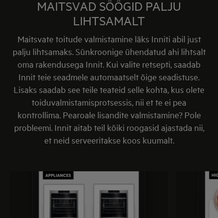
MAITSVAD SÖÖGID PALJU
LIHTSAMALT
Maitsvate toitude valmistamine läks Inniti abil just
palju lihtsamaks. Sünkroonige ühendatud ahi lihtsalt
oma rakendusega Innit. Kui valite retsepti, saadab
Innit teie seadmele automaatselt õige seadistuse.
Lisaks saadab see teile teateid selle kohta, kus olete
toiduvalmistamisprotsessis, nii et te ei pea
kontrollima. Pearoale lisandite valmistamine? Pole
probleemi. Innit aitab teil kõiki roogasid ajastada nii,
et neid serveeritakse koos kuumalt.