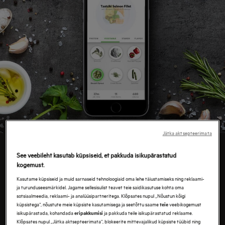
Jätka aktsepteerimata
"MIS ÕHTUSÖÖGIKS ON?"
See veebileht kasutab küpsiseid, et pakkuda isikupärastatud
ÄRA KÜSI!
kogemust.
Kasutame küpsiseid ja muid sarnaseid tehnoloogiaid oma lehe täiustamiseks ning reklaami-
ja turunduseesmärkidel. Jagame sellesisulist teavet teie saidikasutuse kohta oma
Töö. Perekond. Kool. Ja lugematu arv kohustusi,
sotsiaalmeedia, reklaami- ja analüüsipartneritega. Klõpsates nupul „Nõustun kõigi
mis võtavad aega. Kõige tüütum küsimus võib
küpsistega“, nõustute meie küpsiste kasutamisega ja seetõttu saame
veebikogemust
teie
isikupärastada, kohandada
ja pakkuda teile isikupärastatud reklaame.
eripakkumisi
olla: "mis on õhtusöögiks?" Kuid sünkroonides
Klõpsates nupul „Jätka aktsepteerimata“, blokeerite mittevajalikud küpsiste tüübid ning