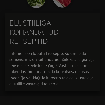
ELUSTIILIGA
KOHANDATUD
RETSEPTID
Internetis on lõputult retsepte. Kuidas leida
selliseid, mis on kohandatud näiteks allergiate ja
teie isiklike eelistuste järgi? Vastus: meie Inniti
rakendus. Innit teab, mida koostisosade osas
lisada (ja vältida). Ja kureerib teie eelistustele ja
elustiilile vastavaid retsepte.