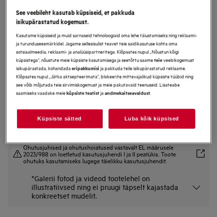
LFR73944FE
See veebileht kasutab küpsiseid, et pakkuda
Pesumasin 7000-seeria ProSteam® 9
isikupärastatud kogemust.
kg
Kasutame küpsiseid ja muid sarnaseid tehnoloogiaid oma lehe täiustamiseks ning reklaami-
ja turunduseesmärkidel. Jagame sellesisulist teavet teie saidikasutuse kohta oma
sotsiaalmeedia, reklaami- ja analüüsipartneritega. Klõpsates nupul „Nõustun kõigi
küpsistega“, nõustute meie küpsiste kasutamisega ja seetõttu saame
veebikogemust
teie
Tootekirjeldus
isikupärastada, kohandada
ja pakkuda teile isikupärastatud reklaame.
eripakkumisi
Eelised
Klõpsates nupul „Jätka aktsepteerimata“, blokeerite mittevajalikud küpsiste tüübid ning
see võib mõjutada teie sirvimiskogemust ja meie pakutavaid teenuseid. Lisateabe
7000 seeria pesumasin ProSteam® säästab vett ja hoolitseb su riiete eest.
saamiseks vaadake meie
ja
.
küpsiste teatist
andmekaitseavaldust
Steam Refresh netraliseerib lõhnad ja värskendab riided
MixLoad 69 min - optimaalne etteaste igapäevaseks pesuks
Küpsiste sätted
Luba kõik küpsised
Ohutusjuhised ja ohutushoiatused vastavalt EL määrusele
2023/988 on loetletud kasutusjuhendi I ja II peatükis. Toote
ohutuks kasutamiseks lugege täielikku kasutusjuhendit.
*Galerii fotod ja videod tootelehel on
illustratiivsed ning ei pruugi täpselt kajastada
konkreetset mudelit.