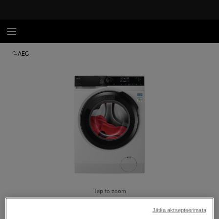
AEG
Tap to zoom
Jätka aktsepteerimata