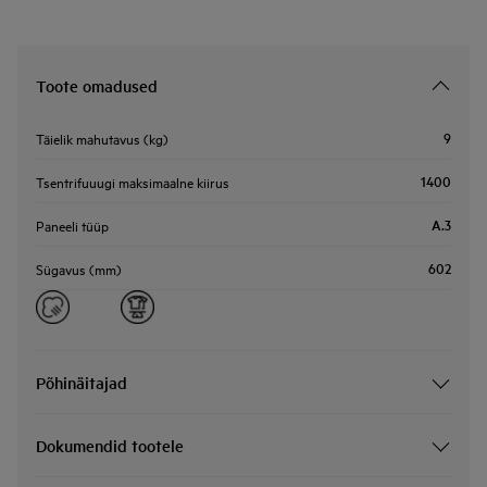
Toote omadused
9
Täielik mahutavus (kg)
1400
Tsentrifuuugi maksimaalne kiirus
A.3
Paneeli tüüp
602
Sügavus (mm)
Põhinäitajad
Dokumendid tootele