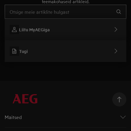
teemakohaseid artikleid.
Tugiartiklite otsinguks sisestage tekst
Liitu MyAEGiga
Tugi
Maitsed
Ahjud