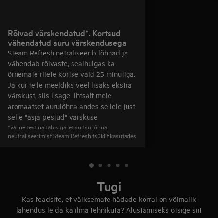
Rõivad värskendatud*. Kortsud
vähendatud auru värskendusega
Steam Refresh netraliseerib lõhnad ja
vähendab rõivaste, sealhulgas ka
õrnemate riiete kortse vaid 25 minutiga.
Ja kui teile meeldiks veel lisaks ekstra
värskust, siis lisage lihtsalt meie
aromaatset aurulõhna andes sellele just
selle "äsja pestud" värskuse
*väline test näitab sigaretisuitsu lõhna
neutraliseerimist Steam Refresh tsüklit kasutades
Tugi
Kas teadsite, et väiksemate hädade korral on võimalik
lahendus leida ka ilma tehnikuta? Alustamiseks otsige siit