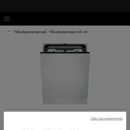
Nõudepesumasinad
Nõudepesumasin 60 cm
Tap to zoom
Jätka aktsepteerimata