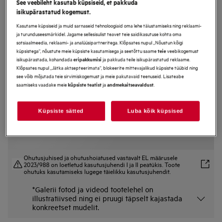
See veebileht kasutab küpsiseid, et pakkuda
isikupärastatud kogemust.
FSE83708P
Integreeritud Nõudepesumasin 59.6
Kasutame küpsiseid ja muid sarnaseid tehnoloogiaid oma lehe täiustamiseks ning reklaami-
cm 8000 Seeria SprayZone
ja turunduseesmärkidel. Jagame sellesisulist teavet teie saidikasutuse kohta oma
sotsiaalmeedia, reklaami- ja analüüsipartneritega. Klõpsates nupul „Nõustun kõigi
küpsistega“, nõustute meie küpsiste kasutamisega ja seetõttu saame
veebikogemust
teie
isikupärastada, kohandada
ja pakkuda teile isikupärastatud reklaame.
eripakkumisi
Klõpsates nupul „Jätka aktsepteerimata“, blokeerite mittevajalikud küpsiste tüübid ning
Tootekirjeldus
see võib mõjutada teie sirvimiskogemust ja meie pakutavaid teenuseid. Lisateabe
Eelised
saamiseks vaadake meie
ja
.
küpsiste teatist
andmekaitseavaldust
Eemaldage tugevam mustus, kasutades intensiivset veejuga SprayZone alal.
SprayZone puhastab intensiivselt. Tavalisest kolm korda paremad
tulemused.
Nõudepesu sinu tingimustel WiFi-ühendusega QuickSelecti kaudu.
Küpsiste sätted
Luba kõik küpsised
Ohutusjuhised ja ohutushoiatused vastavalt EL määrusele
2023/988 on loetletud kasutusjuhendi I ja II peatükis. Toote
ohutuks kasutamiseks lugege täielikku kasutusjuhendit.
*Galerii fotod ja videod tootelehel on
illustratiivsed ning ei pruugi täpselt kajastada
konkreetset mudelit.