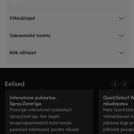
Põhinäitajad
Dokumendid tootele
Kõik näitajad
Eelised
Intensiivne puhastus.
QuickSelect W
SprayZone'iga
nõudepesu
Proovige intensiivset puhastust
Meie QuickSel
SprayZone'iga. See tagab
võimaldavad nu
tavaprogrammidest kolm korda
juhiseid õige p
paremad tulemused, pestes nõusid
põhineb pesukog