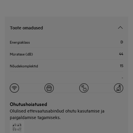
Toote omadused
D
Energiaklass
44
Müratase (dB)
15
Nõudekomplektid
-
Ohutushoiatused
Olulised ettevaatusabinõud ohutu kasutamise ja
paigaldamise tagamiseks.