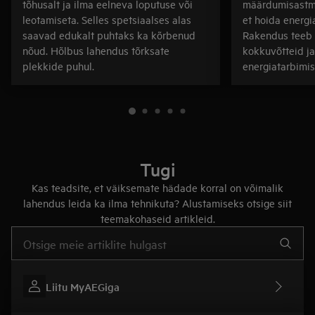
tõhusalt ja ilma eelneva loputuse või
määrdumisastme
leotamiseta. Selles spetsiaalses alas
et hoida energia
saavad edukalt puhtaks ka kõrbenud
Rakendus teeb 
nõud. Hõlbus lahendus tõrksate
kokkuvõtteid ja
plekkide puhul.
energiatarbimis
Tugi
Kas teadsite, et väiksemate hädade korral on võimalik
lahendus leida ka ilma tehnikuta? Alustamiseks otsige siit
teemakohaseid artikleid.
Tugiartiklite otsinguks sisestage tekst
Liitu MyAEGiga