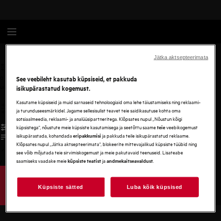
Toiduvalmistuse lisatarvikud
Oven tray
Jätka aktsepteerimata
0
See veebileht kasutab küpsiseid, et pakkuda
undefined
isikupärastatud kogemust.
Kasutame küpsiseid ja muid sarnaseid tehnoloogiaid oma lehe täiustamiseks ning reklaami-
ja turunduseesmärkidel. Jagame sellesisulist teavet teie saidikasutuse kohta oma
sotsiaalmeedia, reklaami- ja analüüsipartneritega. Klõpsates nupul „Nõustun kõigi
küpsistega“, nõustute meie küpsiste kasutamisega ja seetõttu saame
veebikogemust
teie
isikupärastada, kohandada
ja pakkuda teile isikupärastatud reklaame.
eripakkumisi
Klõpsates nupul „Jätka aktsepteerimata“, blokeerite mittevajalikud küpsiste tüübid ning
see võib mõjutada teie sirvimiskogemust ja meie pakutavaid teenuseid. Lisateabe
saamiseks vaadake meie
ja
.
küpsiste teatist
andmekaitseavaldust
/
3
Küpsiste sätted
Luba kõik küpsised