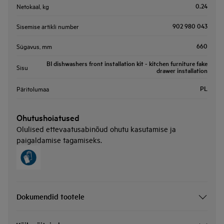
0.24
Netokaal, kg
902 980 043
Sisemise artikli number
660
Sügavus, mm
BI dishwashers front installation kit - kitchen furniture fake
Sisu
drawer installation
PL
Päritolumaa
Ohutushoiatused
Olulised ettevaatusabinõud ohutu kasutamise ja
paigaldamise tagamiseks.
Dokumendid tootele