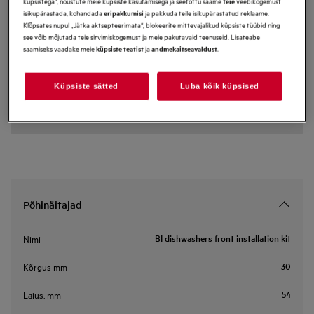
küpsistega“, nõustute meie küpsiste kasutamisega ja seetõttu saame
veebikogemust
teie
isikupärastada, kohandada
ja pakkuda teile isikupärastatud reklaame.
eripakkumisi
M2DK2
Klõpsates nupul „Jätka aktsepteerimata“, blokeerite mittevajalikud küpsiste tüübid ning
BI dishwashers front installation kit
see võib mõjutada teie sirvimiskogemust ja meie pakutavaid teenuseid. Lisateabe
saamiseks vaadake meie
ja
.
küpsiste teatist
andmekaitseavaldust
Eelised
Lisage paigalduskomplekti abil oma nõudepesumasinale sahtlite
Küpsiste sätted
Luba kõik küpsised
esipaneelid.
Põhinäitajad
BI dishwashers front installation kit
Nimi
30
Kõrgus mm
54
Laius, mm