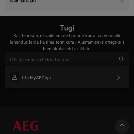
Kõik näitajad
Tugi
Kas teadsite, et väiksemate hädade korral on võimalik
lahendus leida ka ilma tehnikuta? Alustamiseks otsige siit
teemakohaseid artikleid.
Tugiartiklite otsinguks sisestage tekst
Liitu MyAEGiga