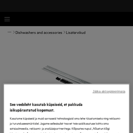
Dishwashers and accessories
Lisatarvikud
Jätka aktsepteerimata
See veebileht kasutab küpsiseid, et pakkuda
isikupärastatud kogemust.
Tap to zoom
Kasutame küpsiseid ja muid sarnaseid tehnoloogiaid oma lehe täiustamiseks ning reklaami-
ja turunduseesmärkidel. Jagame sellesisulist teavet teie saidikasutuse kohta oma
sotsiaalmeedia, reklaami- ja analüüsipartneritega. Klõpsates nupul „Nõustun kõigi