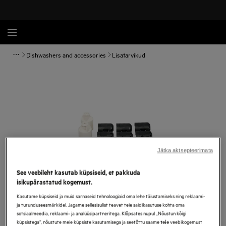
Dishwashers and accessories
Lisatarvikud
Jätka aktsepteerimata
See veebileht kasutab küpsiseid, et pakkuda
isikupärastatud kogemust.
Kasutame küpsiseid ja muid sarnaseid tehnoloogiaid oma lehe täiustamiseks ning reklaami-
Tap to zoom
ja turunduseesmärkidel. Jagame sellesisulist teavet teie saidikasutuse kohta oma
sotsiaalmeedia, reklaami- ja analüüsipartneritega. Klõpsates nupul „Nõustun kõigi
küpsistega“, nõustute meie küpsiste kasutamisega ja seetõttu saame
veebikogemust
teie