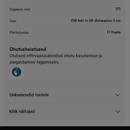
175
Sügavus, mm
DW feet to lift dishwasher 5 cm
Sisu
IT Itaalia
Päritolumaa
Ohutushoiatused
Olulised ettevaatusabinõud ohutu kasutamise ja
paigaldamise tagamiseks.
Dokumendid tootele
Kõik näitajad