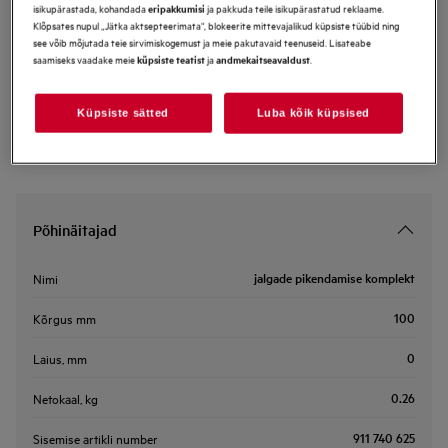
isikupärastada, kohandada
ja pakkuda teile isikupärastatud reklaame.
eripakkumisi
FITS-ALLII
Klõpsates nupul „Jätka aktsepteerimata“, blokeerite mittevajalikud küpsiste tüübid ning
jalgade pikendamise komplekt
see võib mõjutada teie sirvimiskogemust ja meie pakutavaid teenuseid. Lisateabe
saamiseks vaadake meie
ja
.
küpsiste teatist
andmekaitseavaldust
Küpsiste sätted
Luba kõik küpsised
Põhinäitajad
jalgade pikendamise komplekt
Nimi
100
Kõrgus mm
0
Laius, mm
0.26
Netokaal, kg
911 740 625
Sisemise artikli number