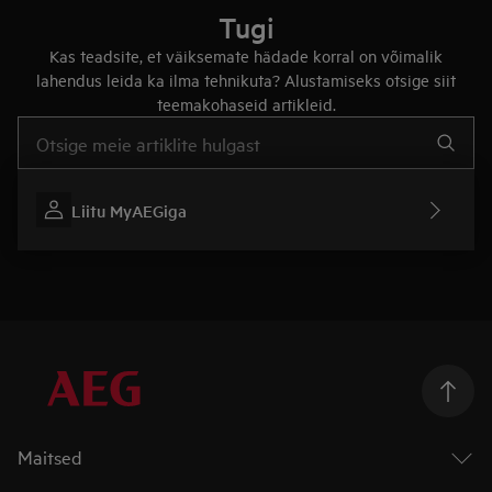
Tugi
Kas teadsite, et väiksemate hädade korral on võimalik
lahendus leida ka ilma tehnikuta? Alustamiseks otsige siit
teemakohaseid artikleid.
Tugiartiklite otsinguks sisestage tekst
Liitu MyAEGiga
Maitsed