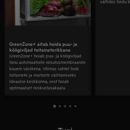
vältides toidu 
GreenZone+ aitab hoida puu- ja
köögiviljad toitaineterikkana
GreenZone+ hoiab puu- ja köögiviljad
tänu automaatsele niisutusmembraanile
kauem värskena. Võimas sahtel loob
toitainete ja maitsete säilitamiseks
ideaalse keskkonna, sest hoiab
optimaalset niiskustasakaalu.