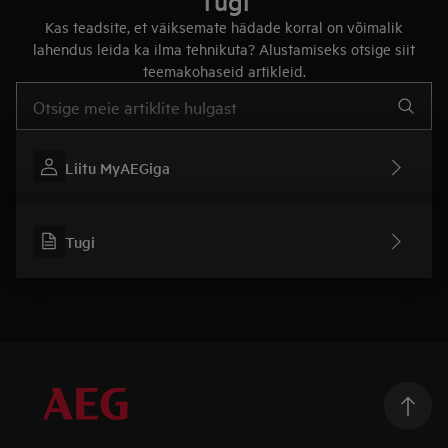
Tugi
Kas teadsite, et väiksemate hädade korral on võimalik
lahendus leida ka ilma tehnikuta? Alustamiseks otsige siit
teemakohaseid artikleid.
Tugiartiklite otsinguks sisestage tekst
Liitu MyAEGiga
Tugi