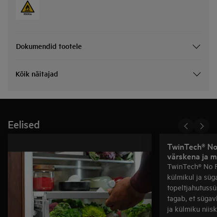
Dokumendid tootele
Kõik näitajad
Eelised
TwinTech® No 
värskena ja m
TwinTech® No F
külmikul ja süg
topeltjahutussü
tagab, et süga
ja külmiku niis