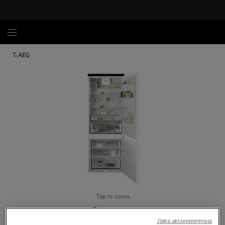
AEG
Tap to zoom
Jätka aktsepteerimata