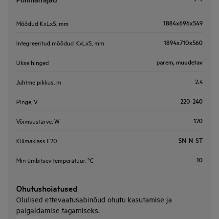
1884x696x549
Mõõdud KxLxS, mm
1894x710x560
Integreeritud mõõdud KxLxS, mm
parem, muudetav
Ukse hinged
2.4
Juhtme pikkus, m
220-240
Pinge, V
120
Võimsustarve, W
SN-N-ST
Kliimaklass E20
10
Min ümbitsev temperatuur, °C
Ohutushoiatused
Olulised ettevaatusabinõud ohutu kasutamise ja
paigaldamise tagamiseks.