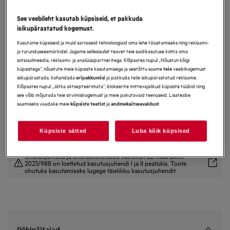
NSC8T751DS
See veebileht kasutab küpsiseid, et pakkuda
integreeritav Külmik-sügavkülmik
isikupärastatud kogemust.
8000 Seeria Jäävaba 188.4 cm
Kasutame küpsiseid ja muid sarnaseid tehnoloogiaid oma lehe täiustamiseks ning reklaami-
ja turunduseesmärkidel. Jagame sellesisulist teavet teie saidikasutuse kohta oma
sotsiaalmeedia, reklaami- ja analüüsipartneritega. Klõpsates nupul „Nõustun kõigi
küpsistega“, nõustute meie küpsiste kasutamisega ja seetõttu saame
veebikogemust
teie
Tootekirjeldus
isikupärastada, kohandada
ja pakkuda teile isikupärastatud reklaame.
eripakkumisi
Eelised
Klõpsates nupul „Jätka aktsepteerimata“, blokeerite mittevajalikud küpsiste tüübid ning
Sahtlis GreenZone+ püsivad puu- ja köögiviljad värske ja krõmpsuna.
see võib mõjutada teie sirvimiskogemust ja meie pakutavaid teenuseid. Lisateabe
Hoiab ideaalset niiskustaset ja toidu värskena.
saamiseks vaadake meie
ja
.
küpsiste teatist
andmekaitseavaldust
TwinTech® No Frost aitab toidul püsida mahlase ja värskena.
Küpsiste sätted
Luba kõik küpsised
Ohutusjuhised ja ohutushoiatused vastavalt EL määrusele
2023/988 on loetletud kasutusjuhendi I ja II peatükis. Toote
ohutuks kasutamiseks lugege täielikku kasutusjuhendit.
Põhinäitajad