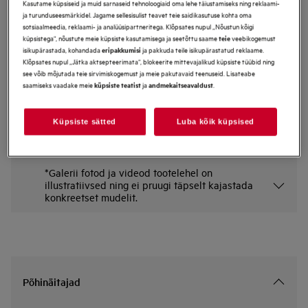
Kasutame küpsiseid ja muid sarnaseid tehnoloogiaid oma lehe täiustamiseks ning reklaami-
ja turunduseesmärkidel. Jagame sellesisulist teavet teie saidikasutuse kohta oma
KDE911424B
integreeritav BI_Drawer
sotsiaalmeedia, reklaami- ja analüüsipartneritega. Klõpsates nupul „Nõustun kõigi
küpsistega“, nõustute meie küpsiste kasutamisega ja seetõttu saame
veebikogemust
teie
isikupärastada, kohandada
ja pakkuda teile isikupärastatud reklaame.
eripakkumisi
Klõpsates nupul „Jätka aktsepteerimata“, blokeerite mittevajalikud küpsiste tüübid ning
Eelised
see võib mõjutada teie sirvimiskogemust ja meie pakutavaid teenuseid. Lisateabe
Soojendussahtel hoiab road ja nõud soojas
saamiseks vaadake meie
ja
.
küpsiste teatist
andmekaitseavaldust
Suure jõudlusega ventilaator jaotab kuumuse ühtlaselt
Sulatusfunktsioon: Ideaalne ka kõige õrnemate roogade jaoks
Küpsiste sätted
Luba kõik küpsised
*Galerii fotod ja videod tootelehel on
illustratiivsed ning ei pruugi täpselt kajastada
konkreetset mudelit.
Põhinäitajad