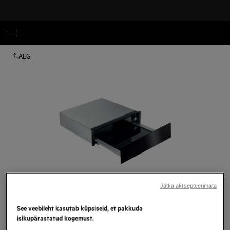
AEG
Jätka aktsepteerimata
Tap to zoom
See veebileht kasutab küpsiseid, et pakkuda
isikupärastatud kogemust.