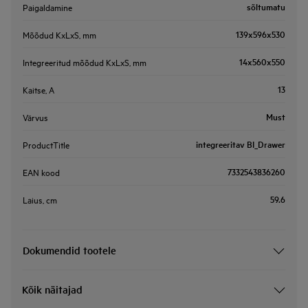
sõltumatu
Paigaldamine
139x596x530
Mõõdud KxLxS, mm
14x560x550
Integreeritud mõõdud KxLxS, mm
13
Kaitse, A
Must
Värvus
integreeritav BI_Drawer
ProductTitle
7332543836260
EAN kood
59.6
Laius, cm
Dokumendid tootele
Kõik näitajad