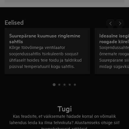
Eelised
Suurepärane kuumuse ringlemine
Ideaalne iseg
sahtlis
roogade kiirel
Kõrge töövõimega ventilaator
Soojendussahte
soojendussahtlis tsirkuleerib soojust
õrnemate rooga
ühtlaselt hoides teie toidu ja taldrikud
Suurepärane sii
püsival temperatuuril kogu sahtlis.
midagi sügavkül
Tugi
Kas teadsite, et väiksemate hädade korral on võimalik
lahendus leida ka ilma tehnikuta? Alustamiseks otsige siit
teemakohaseid artikleid.