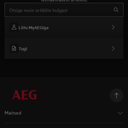
Tugiartiklite otsinguks sisestage tekst
Liitu MyAEGiga
Tugi
Maitsed
Ahjud