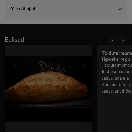
Kõik näitajad
Eelised
Toidutermome
täpseks regul
Toidutermomeet
toiduvalmistamis
saavutada alati
Ahi annab teile 
saavutanud õig