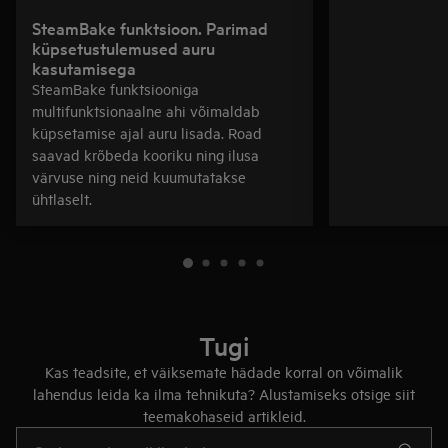
SteamBake funktsioon. Parimad
küpsetustulemused auru
kasutamisega
SteamBake funktsiooniga
multifunktsionaalne ahi võimaldab
küpsetamise ajal auru lisada. Road
saavad krõbeda kooriku ning ilusa
värvuse ning neid kuumutatakse
ühtlaselt.
Tugi
Kas teadsite, et väiksemate hädade korral on võimalik
lahendus leida ka ilma tehnikuta? Alustamiseks otsige siit
teemakohaseid artikleid.
Tugiartiklite otsinguks sisestage tekst