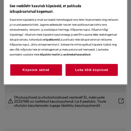
See veebileht kasutab küpsiseid, et pakkuda
TA5PB53APB
isikupärastatud kogemust.
Ahi 5000 Seeria SurroundCook with
SteamBake
Kasutame küpsiseid ja muid sarnaseid tehnoloogiaid oma lehe täiustamiseks ning reklaami-
ja turunduseesmärkidel. Jagame sellesisulist teavet teie saidikasutuse kohta oma
sotsiaalmeedia, reklaami- ja analüüsipartneritega. Klõpsates nupul „Nõustun kõigi
küpsistega“, nõustute meie küpsiste kasutamisega ja seetõttu saame
veebikogemust
teie
isikupärastada, kohandada
ja pakkuda teile isikupärastatud reklaame.
eripakkumisi
Tootekirjeldus
Klõpsates nupul „Jätka aktsepteerimata“, blokeerite mittevajalikud küpsiste tüübid ning
Eelised
see võib mõjutada teie sirvimiskogemust ja meie pakutavaid teenuseid. Lisateabe
5000 SurroundCook® ahi koos SteamBake funktsiooniga optimaalseks
saamiseks vaadake meie
ja
.
küpsiste teatist
andmekaitseavaldust
küpsetamiseks.
SteamBake funktsioon kasutab paremate küpsetustulemuste
saavutamiseks auru.
Toidutermomeetri abil saate alati teada täpse temperatuuri.
Küpsiste sätted
Luba kõik küpsised
Ohutusjuhised ja ohutushoiatused vastavalt EL määrusele
2023/988 on loetletud kasutusjuhendi I ja II peatükis. Toote
ohutuks kasutamiseks lugege täielikku kasutusjuhendit.