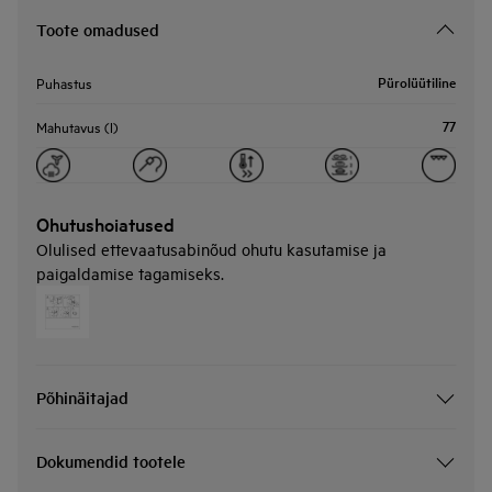
Toote omadused
Pürolüütiline
Puhastus
77
Mahutavus (l)
Ohutushoiatused
Olulised ettevaatusabinõud ohutu kasutamise ja
paigaldamise tagamiseks.
Põhinäitajad
Dokumendid tootele