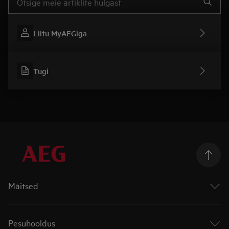
Liitu MyAEGiga
Tugi
Maitsed
Ahjud
Pliidiplaadid
Pesuhooldus