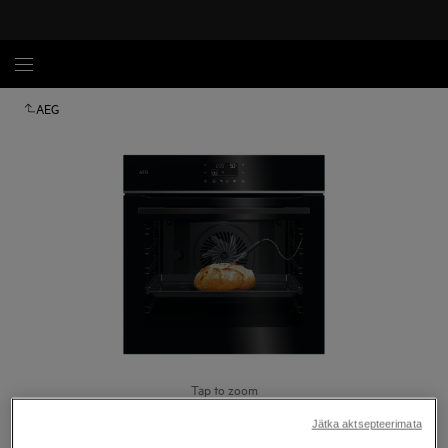
AEG
Tap to zoom
Jätka aktsepteerimata