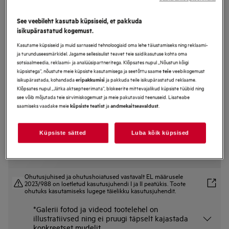
KSK998290M
Auruahi 9000 Seeria SteamPro
See veebileht kasutab küpsiseid, et pakkuda
isikupärastatud kogemust.
Kasutame küpsiseid ja muid sarnaseid tehnoloogiaid oma lehe täiustamiseks ning reklaami-
ja turunduseesmärkidel. Jagame sellesisulist teavet teie saidikasutuse kohta oma
sotsiaalmeedia, reklaami- ja analüüsipartneritega. Klõpsates nupul „Nõustun kõigi
Tootekirjeldus
küpsistega“, nõustute meie küpsiste kasutamisega ja seetõttu saame
veebikogemust
teie
Eelised
isikupärastada, kohandada
ja pakkuda teile isikupärastatud reklaame.
eripakkumisi
Klõpsates nupul „Jätka aktsepteerimata“, blokeerite mittevajalikud küpsiste tüübid ning
9000-sarja SteamPro-ahi Steamify®-funktsiooniga lubab teil küpsetada,
see võib mõjutada teie sirvimiskogemust ja meie pakutavaid teenuseid. Lisateabe
aurutada ja sous vide-meetodil toitu valmistada.
saamiseks vaadake meie
ja
.
küpsiste teatist
andmekaitseavaldust
Funktsioon Steamify® reguleerib aurukogust automaatselt
Maitsva, õrna ja täiuslikult küpsetatud toidu valmistamiseks pakub
SousVide teile vaakumküpsetamise tehnoloogiat, mida kasutavad ka
professionaalsed kokad.
Küpsiste sätted
Luba kõik küpsised
Ohutusjuhised ja ohutushoiatused vastavalt EL määrusele
2023/988 on loetletud kasutusjuhendi I ja II peatükis. Toote
ohutuks kasutamiseks lugege täielikku kasutusjuhendit.
*Galerii fotod ja videod tootelehel on
illustratiivsed ning ei pruugi täpselt kajastada
konkreetset mudelit.