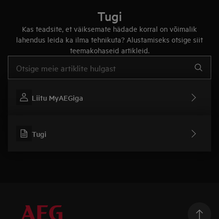
Tugi
Kas teadsite, et väiksemate hädade korral on võimalik
lahendus leida ka ilma tehnikuta? Alustamiseks otsige siit
teemakohaseid artikleid.
Tugiartiklite otsinguks sisestage tekst
Liitu MyAEGiga
Tugi