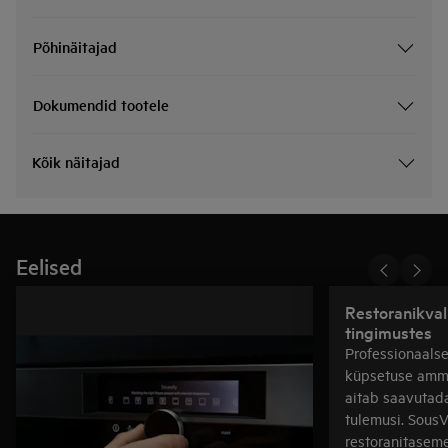
Põhinäitajad
Dokumendid tootele
Kõik näitajad
Eelised
Restoranikval
tingimustes
Professionaals
küpsetuse amm
aitab saavutada
tulemusi. Sous
restoranitaseme