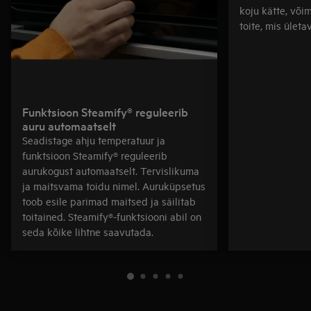
koju kätte, võ
toite, mis ületa
Funktsioon Steamify® reguleerib
auru automaatselt
Seadistage ahju temperatuur ja
funktsioon Steamify® reguleerib
aurukogust automaatselt. Tervislikuma
ja maitsvama toidu nimel. Auruküpsetus
toob esile parimad maitsed ja säilitab
toitained. Steamify®-funktsiooni abil on
seda kõike lihtne saavutada.