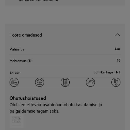
Toote omadused
Aur
Puhastus
49
Mahutavus (l)
Juhtkettaga TFT
Ekraan
Ohutushoiatused
Olulised ettevaatusabinõud ohutu kasutamise ja
paigaldamise tagamiseks.