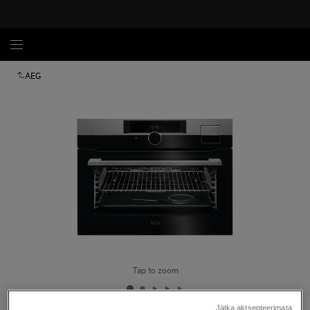
AEG
Tap to zoom
Jätka aktsepteerimata