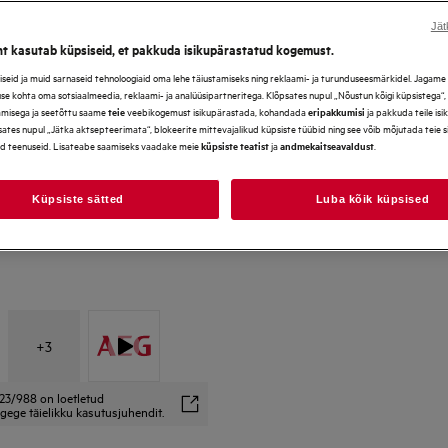
Jät
ht kasutab küpsiseid, et pakkuda isikupärastatud kogemust.
*Galerii fotod ja videod toote
eid ja muid sarnaseid tehnoloogiaid oma lehe täiustamiseks ning reklaami- ja turunduseesmärkidel. Jagame se
ei pruugi täpselt kajastada k
use kohta oma sotsiaalmeedia, reklaami- ja analüüsipartneritega. Klõpsates nupul „Nõustun kõigi küpsistega“
amisega ja seetõttu saame
veebikogemust isikupärastada, kohandada
ja pakkuda teile is
teie
eripakkumisi
ates nupul „Jätka aktsepteerimata“, blokeerite mittevajalikud küpsiste tüübid ning see võib mõjutada teie 
d teenuseid. Lisateabe saamiseks vaadake meie
ja
.
küpsiste teatist
andmekaitseavaldust
Küpsiste sätted
Luba kõik küpsised
+
3
23/988 on loetletud
gege täielikku kasutusjuhendit.