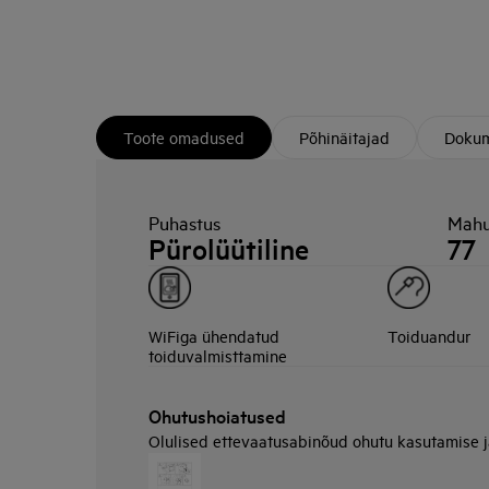
Toote omadused
Põhinäitajad
Dokum
Puhastus
Mahu
Pürolüütiline
77
WiFiga ühendatud
Toiduandur
toiduvalmisttamine
Ohutushoiatused
Olulised ettevaatusabinõud ohutu kasutamise 