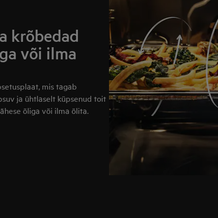
ja krõbedad
ga või ilma
psetusplaat, mis tagab
uv ja ühtlaselt küpsenud toit
ähese õliga või ilma õlita.