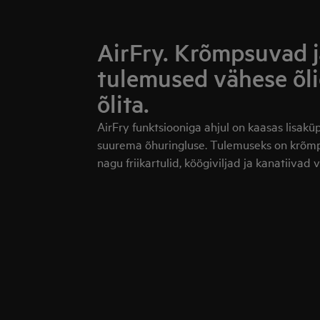
AirFry. Krõmpsuvad 
tulemused vähese õli
õlita.
AirFry funktsiooniga ahjul on kaasas lisakü
suurema õhuringluse. Tulemuseks on krõmps
nagu friikartulid, köögiviljad ja kanatiivad v