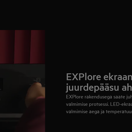
EXPlore ekraan
juurdepääsu ah
EXPlore rakendusega saate juht
valmimise protsessi. LED-ekraa
valmimise aega ja temperatuur