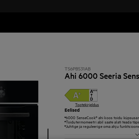
TS6PB531AB
Ahi 6000 Seeria Sen
Tootekirjeldus
Eelised
6000 SenseCook® ahi koos toidu küpsusan
Toidutermomeetri abil saate alati teada täp
Juhtige ja reguleerige oma ahju funktsioo