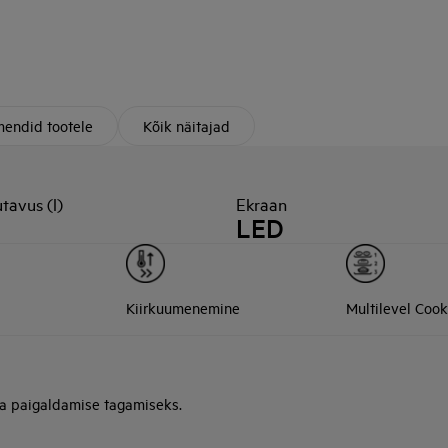
endid tootele
Kõik näitajad
tavus (l)
Ekraan
LED
Kiirkuumenemine
Multilevel Cook
ja paigaldamise tagamiseks.