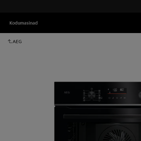
Kodumasinad
AEG