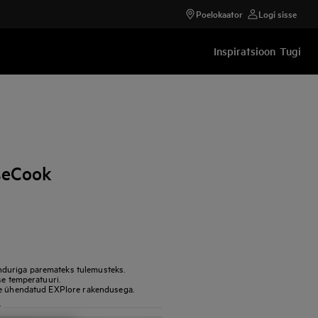
Poelokaator
Logi sisse
Inspiratsioon
Tugi
seCook
duriga paremateks tulemusteks.
se temperatuuri.
ne ühendatud EXPlore rakendusega.