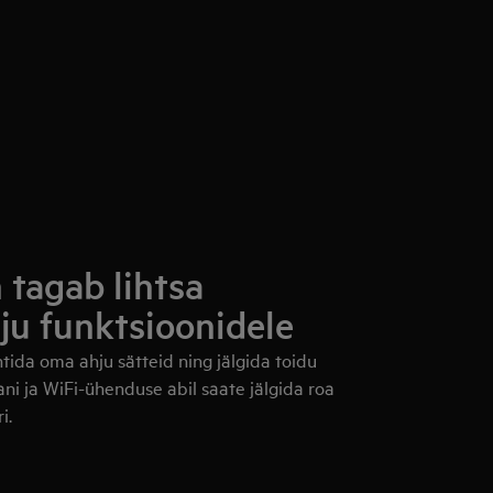
 tagab lihtsa
ju funktsioonidele
ida oma ahju sätteid ning jälgida toidu
ni ja WiFi-ühenduse abil saate jälgida roa
i.