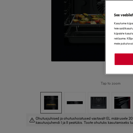
See veebile
Kasutame küpsis
teie saidikasut
küpsiste kasut
reklaame. Klõps
meie pakutavai
Tap to zoom
Ohutusjuhised ja ohutushoiatused vastavalt EL määrusele 20
kasutusjuhendi I ja II peatükis. Toote ohutuks kasutamiseks lu