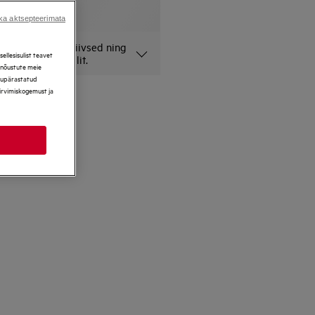
ka aktsepteerimata
lehel on illustratiivsed ning
llesisulist teavet
onkreetset mudelit.
, nõustute meie
ikupärastatud
sirvimiskogemust ja