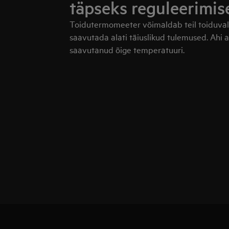
täpseks reguleerimis
Toidutermomeeter võimaldab teil toiduvalm
saavutada alati täiuslikud tulemused. Ahi a
saavutanud õige temperatuuri.