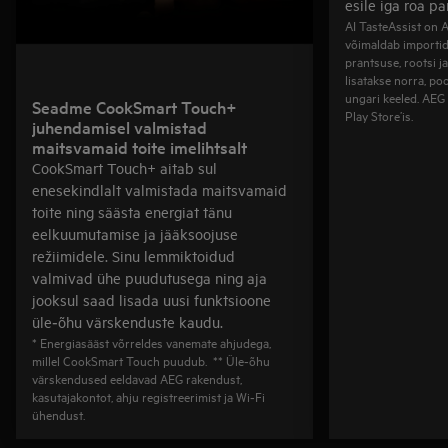
esile iga roa 
AI TasteAssist on 
võimaldab importida 
prantsuse, rootsi ja
lisatakse norra, poo
ungari keeled. AEG 
Seadme CookSmart Touch+
Play Store’is.
juhendamisel valmistad
maitsvamaid toite imelihtsalt
CookSmart Touch+ aitab sul
enesekindlalt valmistada maitsvamaid
toite ning säästa energiat tänu
eelkuumutamise ja jääksoojuse
režiimidele. Sinu lemmiktoidud
valmivad ühe puudutusega ning aja
jooksul saad lisada uusi funktsioone
üle‑õhu värskenduste kaudu.
* Energiasääst võrreldes vanemate ahjudega,
millel CookSmart Touch puudub. ** Üle‑õhu
värskendused eeldavad AEG rakendust,
kasutajakontot, ahju registreerimist ja Wi‑Fi
ühendust.