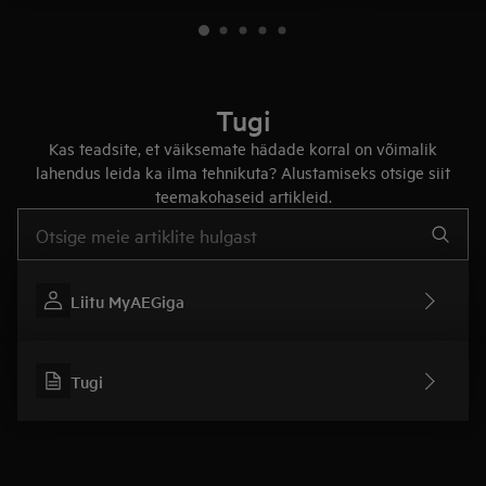
Tugi
Kas teadsite, et väiksemate hädade korral on võimalik
lahendus leida ka ilma tehnikuta? Alustamiseks otsige siit
teemakohaseid artikleid.
Tugiartiklite otsinguks sisestage tekst
Liitu MyAEGiga
Tugi