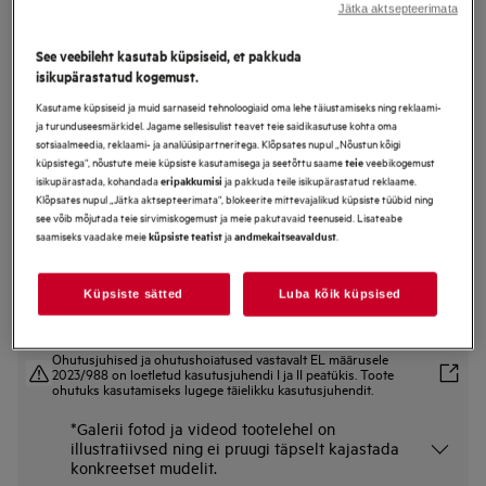
Jätka aktsepteerimata
NBT9P831AB
Ahi 9000 Seeria ProAssist
See veebileht kasutab küpsiseid, et pakkuda
isikupärastatud kogemust.
Kasutame küpsiseid ja muid sarnaseid tehnoloogiaid oma lehe täiustamiseks ning reklaami-
ja turunduseesmärkidel. Jagame sellesisulist teavet teie saidikasutuse kohta oma
sotsiaalmeedia, reklaami- ja analüüsipartneritega. Klõpsates nupul „Nõustun kõigi
Tootekirjeldus
küpsistega“, nõustute meie küpsiste kasutamisega ja seetõttu saame
veebikogemust
teie
Eelised
isikupärastada, kohandada
ja pakkuda teile isikupärastatud reklaame.
eripakkumisi
9000 ProAssist ahi tagab täiuslikud tulemused ühe nupuvajutusega.
Klõpsates nupul „Jätka aktsepteerimata“, blokeerite mittevajalikud küpsiste tüübid ning
CookSmart Touch+ juhendab sind igal sammul, et saavutada imemaitsvaid
see võib mõjutada teie sirvimiskogemust ja meie pakutavaid teenuseid. Lisateabe
tulemusi.
saamiseks vaadake meie
ja
.
küpsiste teatist
andmekaitseavaldust
AI TasteAssist on rakendusesisene funktsioon retseptide lõpptulemuste
optimeerimiseks.
Küpsiste sätted
Luba kõik küpsised
Ohutusjuhised ja ohutushoiatused vastavalt EL määrusele
2023/988 on loetletud kasutusjuhendi I ja II peatükis. Toote
ohutuks kasutamiseks lugege täielikku kasutusjuhendit.
*Galerii fotod ja videod tootelehel on
illustratiivsed ning ei pruugi täpselt kajastada
konkreetset mudelit.