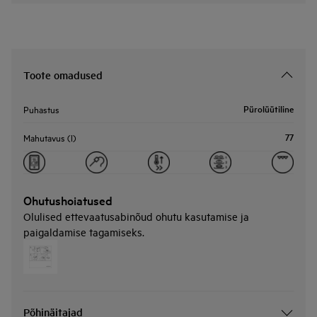
Toote omadused
Pürolüütiline
Puhastus
77
Mahutavus (l)
Ohutushoiatused
Olulised ettevaatusabinõud ohutu kasutamise ja
paigaldamise tagamiseks.
Põhinäitajad