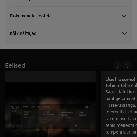
Dokumendid tootele
Kõik näitajad
Eelised
Uuel tasemel 
tehisintellekti
Saage lahti kat
nautige oma ahj
TasteAssistiga.
internetist leit
rakenduse kaud
tehisintellektil
temperatuuri ja