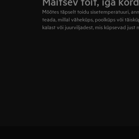
Maitsev toit, iga kord
Mõõtes täpselt toidu sisetemperatuuri, an
teada, millal väheküps, poolküps või täisk
kalast või juurviljadest, mis küpsevad just n