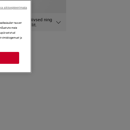
ka aktsepteerimata
lehel on illustratiivsed ning
llesisulist teavet
onkreetset mudelit.
, nõustute meie
ikupärastatud
sirvimiskogemust ja