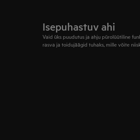
Isepuhastuv ahi
Vaid üks puudutus ja ahju pürolüütiline f
rasva ja toidujäägid tuhaks, mille võite nii