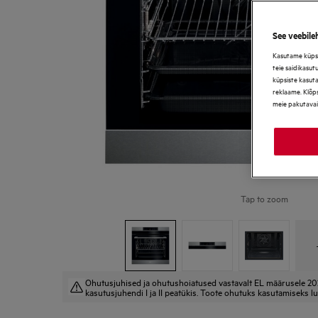
See veebile
Kasutame küpsis
teie saidikasut
küpsiste kasut
reklaame. Klõps
meie pakutavai
Tap to zoom
Ohutusjuhised ja ohutushoiatused vastavalt EL määrusele 20
kasutusjuhendi I ja II peatükis. Toote ohutuks kasutamiseks lu