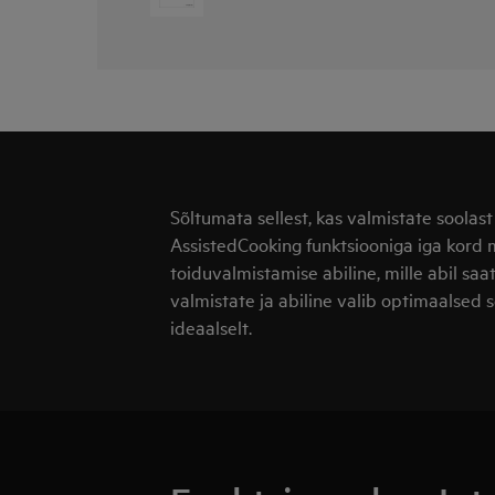
Sõltumata sellest, kas valmistate soolast
AssistedCooking funktsiooniga iga kord 
toiduvalmistamise abiline, mille abil saat
valmistate ja abiline valib optimaalsed s
ideaalselt.