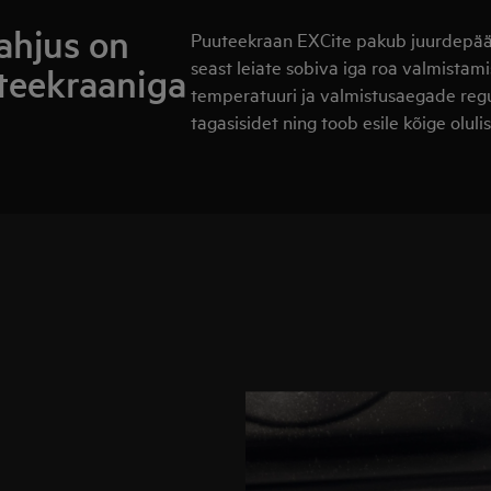
ahjus on
Puuteekraan EXCite pakub juurdepääsu
seast leiate sobiva iga roa valmistam
uteekraaniga
temperatuuri ja valmistusaegade regu
tagasisidet ning toob esile kõige olul