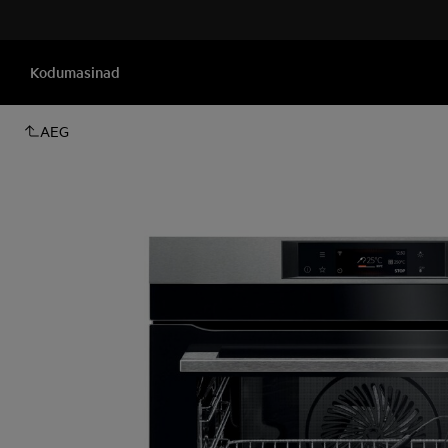
Kodumasinad
AEG