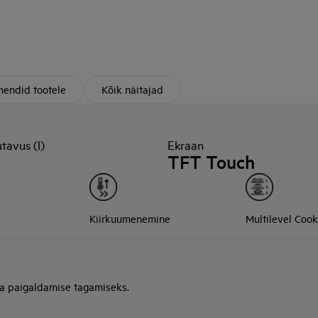
endid tootele
Kõik näitajad
tavus (l)
Ekraan
TFT Touch
Kiirkuumenemine
Multilevel Cook
ja paigaldamise tagamiseks.