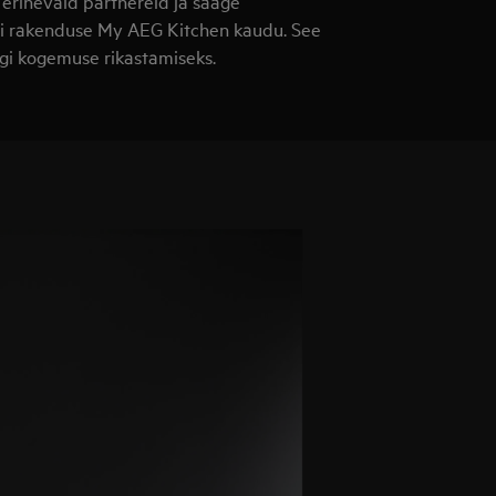
 erinevaid partnereid ja saage
bi rakenduse My AEG Kitchen kaudu. See
öögi kogemuse rikastamiseks.