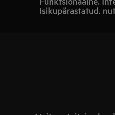
Funktsionaalne. Int
Isikupärastatud. nu