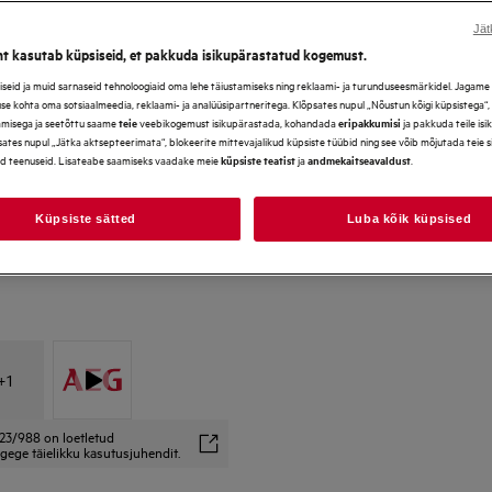
Jät
ht kasutab küpsiseid, et pakkuda isikupärastatud kogemust.
*Galerii fotod ja videod toote
eid ja muid sarnaseid tehnoloogiaid oma lehe täiustamiseks ning reklaami- ja turunduseesmärkidel. Jagame se
ei pruugi täpselt kajastada k
use kohta oma sotsiaalmeedia, reklaami- ja analüüsipartneritega. Klõpsates nupul „Nõustun kõigi küpsistega“
amisega ja seetõttu saame
veebikogemust isikupärastada, kohandada
ja pakkuda teile is
teie
eripakkumisi
ates nupul „Jätka aktsepteerimata“, blokeerite mittevajalikud küpsiste tüübid ning see võib mõjutada teie 
d teenuseid. Lisateabe saamiseks vaadake meie
ja
.
küpsiste teatist
andmekaitseavaldust
Küpsiste sätted
Luba kõik küpsised
+
1
23/988 on loetletud
gege täielikku kasutusjuhendit.