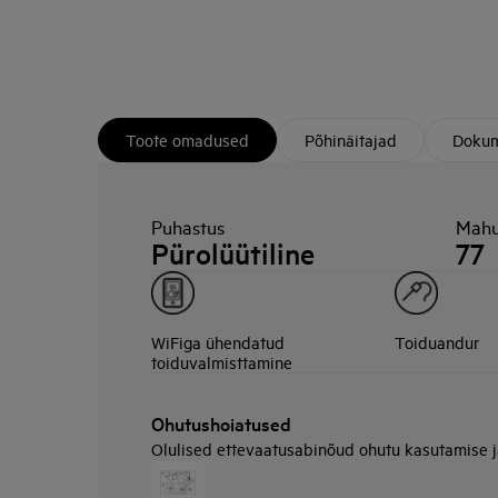
Toote omadused
Põhinäitajad
Dokum
Puhastus
Mahu
Pürolüütiline
77
WiFiga ühendatud
Toiduandur
toiduvalmisttamine
Ohutushoiatused
Olulised ettevaatusabinõud ohutu kasutamise 