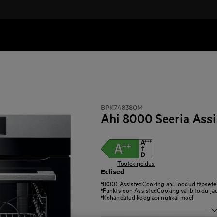
BPK748380M
Ahi 8000 Seeria Ass
Tootekirjeldus
Eelised
8000 AssistedCooking ahi, loodud täpseteks
Funktsioon AssistedCooking valib toidu j
Kohandatud köögiabi nutikal moel