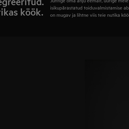
egreeritud.
Juhtige oma ahju eemalt, uurige meie
isikupärastatud toiduvalmistamise a
tikas köök.
on mugav ja lihtne viis teie nutika k