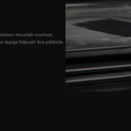
unktsioon muudab mustuse,
ske lapiga hõlpsalt ära pühkida.