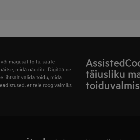
AssistedCoo
 või magusat toitu, saate
maitse, mida naudite. Digitaalne
täiusliku m
e lihtsalt valida toidu, mida
toiduvalmis
eadistused, et teie roog valmiks