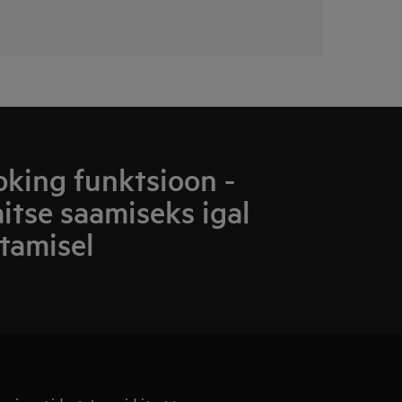
king funktsioon -
aitse saamiseks igal
tamisel