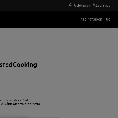
Poelokaator
Logi sisse
Inspiratsioon
Tugi
istedCooking
 tulemusteks. Alati.
aoks kõige õigema programmi.