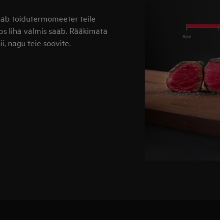
nab toidutermomeeter teile
üps liha valmis saab. Rääkimata
ii, nagu teie soovite.