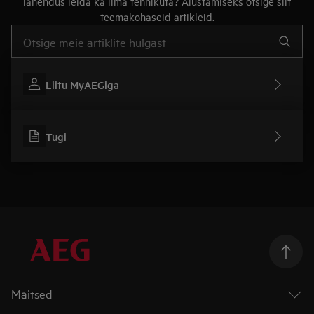
lahendus leida ka ilma tehnikuta? Alustamiseks otsige siit
teemakohaseid artikleid.
Tugiartiklite otsinguks sisestage tekst
Liitu MyAEGiga
Tugi
Maitsed