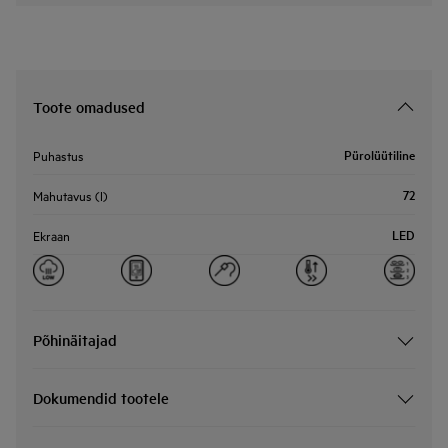
Toote omadused
Pürolüütiline
Puhastus
72
Mahutavus (l)
LED
Ekraan
Põhinäitajad
Dokumendid tootele