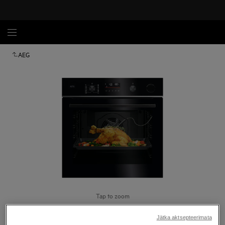
AEG
Tap to zoom
Jätka aktsepteerimata