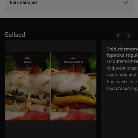
Kõik näitajad
Eelised
Toidutermome
täpseks regul
Toidutermomeet
toiduvalmistamis
saavutada alati
Ahi annab teile 
saavutanud õig