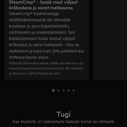
SteamCrisp® – hoiab road väljast
krõbedana ja seest mahlasena
SteamCrisp®-funktsiooniga
multifunktsionaalne ahi ühendab
kuumuse ja auru küpsetamiseks,
röstimiseks ja soojendamiseks. See
kombinatsioon hoiab toidud väljast
krõbedad ja seest mahlased – liha on
mahlasem ja kala kuni 20% pehmem kui
mitteaurutavas ahjus.
Põhineb sõltumatul katsel, milles võrreldi auru ja
kuuma õhuga küpsetatud kana (kuni 4% rohkem)
ja lõhe (kuni 20%rohkem) õrnust.
Tugi
Kas teadsite, et väiksemate hädade korral on võimalik