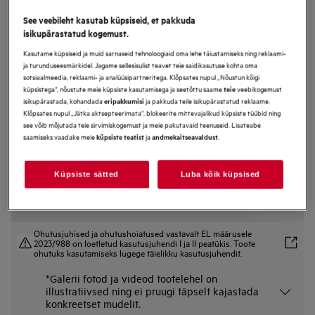
TR6PB531SB
See veebileht kasutab küpsiseid, et pakkuda
Ahi 6000 Seeria SenseCook with
isikupärastatud kogemust.
SteamCrisp
Kasutame küpsiseid ja muid sarnaseid tehnoloogiaid oma lehe täiustamiseks ning reklaami-
ja turunduseesmärkidel. Jagame sellesisulist teavet teie saidikasutuse kohta oma
sotsiaalmeedia, reklaami- ja analüüsipartneritega. Klõpsates nupul „Nõustun kõigi
küpsistega“, nõustute meie küpsiste kasutamisega ja seetõttu saame
veebikogemust
teie
Tootekirjeldus
isikupärastada, kohandada
ja pakkuda teile isikupärastatud reklaame.
eripakkumisi
Eelised
Klõpsates nupul „Jätka aktsepteerimata“, blokeerite mittevajalikud küpsiste tüübid ning
see võib mõjutada teie sirvimiskogemust ja meie pakutavaid teenuseid. Lisateabe
6000 SenseCook® ahi SteamCrisp® funktsiooniga – täpsed ja krõbedad
saamiseks vaadake meie
ja
.
tulemused.
küpsiste teatist
andmekaitseavaldust
SteamCrisp® tagab ahjus õhu ringluse krõbeda ja mahlase tulemuse
saavutamiseks.
Toidutermomeetri abil saate alati teada täpse temperatuuri.
Küpsiste sätted
Luba kõik küpsised
Ohutusjuhised ja ohutushoiatused vastavalt EL määrusele
2023/988 on loetletud kasutusjuhendi I ja II peatükis. Toote
ohutuks kasutamiseks lugege täielikku kasutusjuhendit.
*Galerii fotod ja videod tootelehel on
illustratiivsed ning ei pruugi täpselt kajastada
konkreetset mudelit.