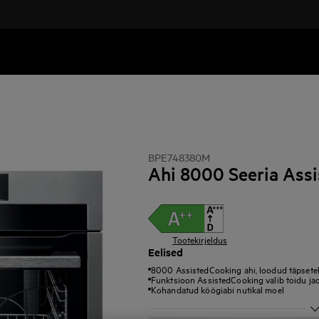
BPE748380M
Ahi 8000 Seeria Ass
Tootekirjeldus
Eelised
8000 AssistedCooking ahi, loodud täpseteks
Funktsioon AssistedCooking valib toidu j
Kohandatud köögiabi nutikal moel