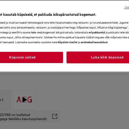
Jät
ht kasutab küpsiseid, et pakkuda isikupärastatud kogemust.
*Galerii fotod ja videod toote
eid ja muid sarnaseid tehnoloogiaid oma lehe täiustamiseks ning reklaami- ja turunduseesmärkidel. Jagame se
ei pruugi täpselt kajastada k
use kohta oma sotsiaalmeedia, reklaami- ja analüüsipartneritega. Klõpsates nupul „Nõustun kõigi küpsistega“
amisega ja seetõttu saame
veebikogemust isikupärastada, kohandada
ja pakkuda teile is
teie
eripakkumisi
ates nupul „Jätka aktsepteerimata“, blokeerite mittevajalikud küpsiste tüübid ning see võib mõjutada teie 
d teenuseid. Lisateabe saamiseks vaadake meie
ja
.
küpsiste teatist
andmekaitseavaldust
Küpsiste sätted
Luba kõik küpsised
+
1
23/988 on loetletud
gege täielikku kasutusjuhendit.