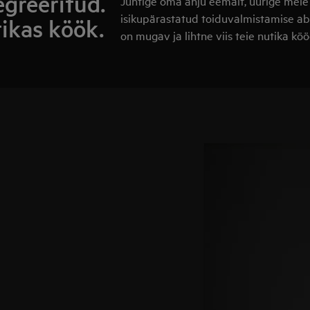
egreeritud.
Juhtige oma ahju eemalt, uurige meie
isikupärastatud toiduvalmistamise a
tikas köök.
on mugav ja lihtne viis teie nutika k