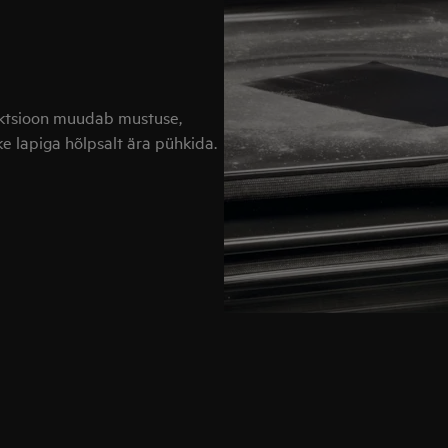
unktsioon muudab mustuse,
ske lapiga hõlpsalt ära pühkida.