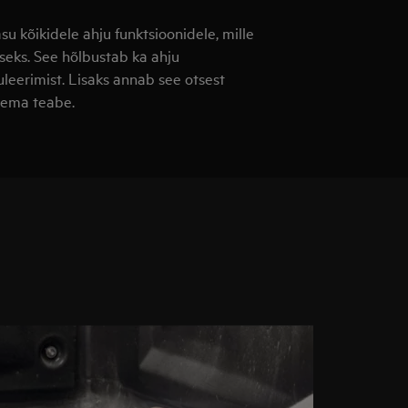
 kõikidele ahju funktsioonidele, mille
iseks. See hõlbustab ka ahju
leerimist. Lisaks annab see otsest
isema teabe.