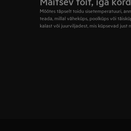
Maitsev toit, iga kord
Mõõtes täpselt toidu sisetemperatuuri, an
teada, millal väheküps, poolküps või täisk
kalast või juurviljadest, mis küpsevad just n