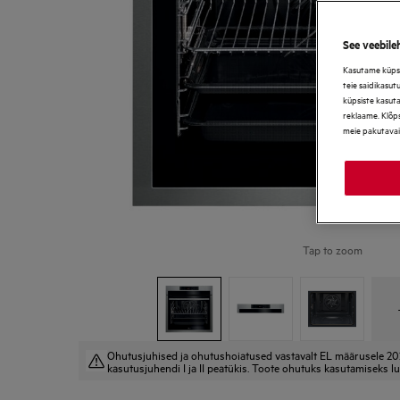
See veebile
Kasutame küpsis
teie saidikasut
küpsiste kasut
reklaame. Klõps
meie pakutavai
Tap to zoom
Ohutusjuhised ja ohutushoiatused vastavalt EL määrusele 20
kasutusjuhendi I ja II peatükis. Toote ohutuks kasutamiseks lu