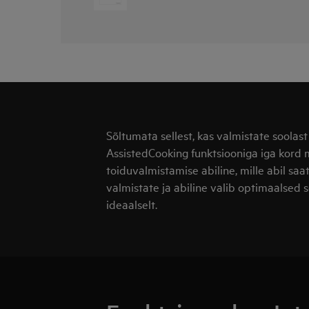
Sõltumata sellest, kas valmistate soolast
AssistedCooking funktsiooniga iga kord 
toiduvalmistamise abiline, mille abil saat
valmistate ja abiline valib optimaalsed s
ideaalselt.