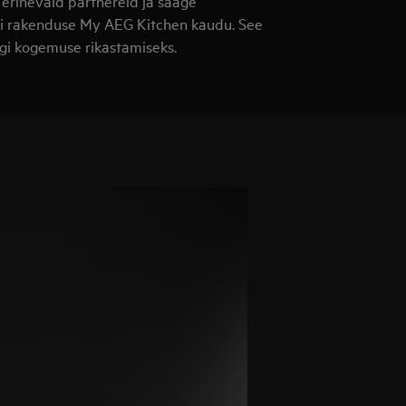
 erinevaid partnereid ja saage
bi rakenduse My AEG Kitchen kaudu. See
öögi kogemuse rikastamiseks.