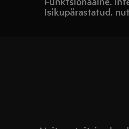
Funktsionaalne. Int
Isikupärastatud. nu