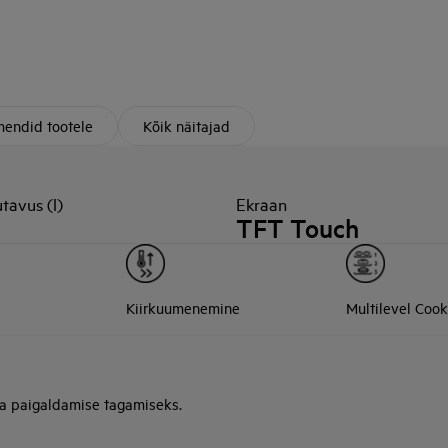
endid tootele
Kõik näitajad
tavus (l)
Ekraan
TFT Touch
Kiirkuumenemine
Multilevel Cook
ja paigaldamise tagamiseks.