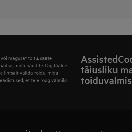
AssistedCoo
 või magusat toitu, saate
maitse, mida naudite. Digitaalne
täiusliku m
e lihtsalt valida toidu, mida
toiduvalmis
eadistused, et teie roog valmiks