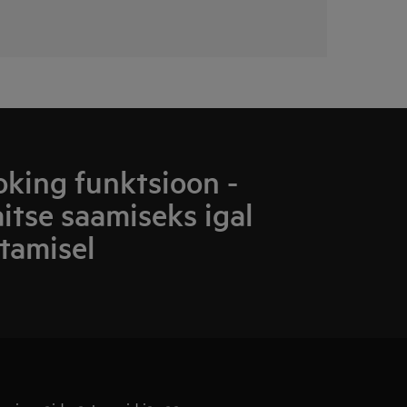
king funktsioon -
aitse saamiseks igal
tamisel