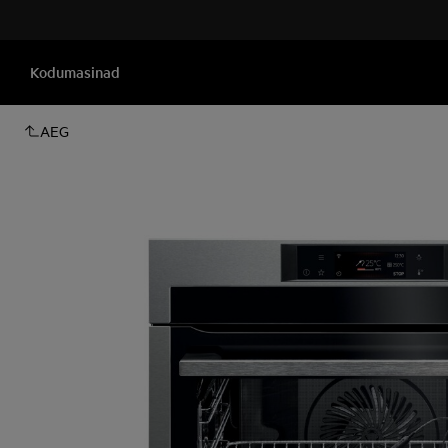
Kodumasinad
AEG