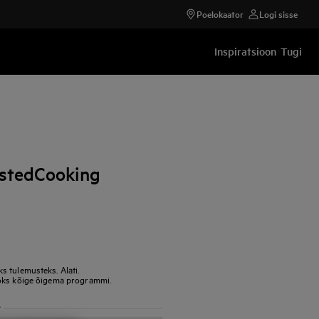
Poelokaator
Logi sisse
Inspiratsioon
Tugi
istedCooking
 tulemusteks. Alati.
aoks kõige õigema programmi.