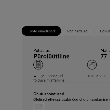
Toote omadused
Põhinäitajad
Dokum
Puhastus
Mahu
Pürolüütiline
77
WiFiga ühendatud
Toiduandur
toiduvalmisttamine
Ohutushoiatused
Olulised ettevaatusabinõud ohutu kasutamise 