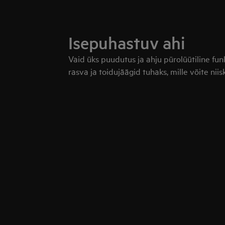
Isepuhastuv ahi
Vaid üks puudutus ja ahju pürolüütiline f
rasva ja toidujäägid tuhaks, mille võite nii