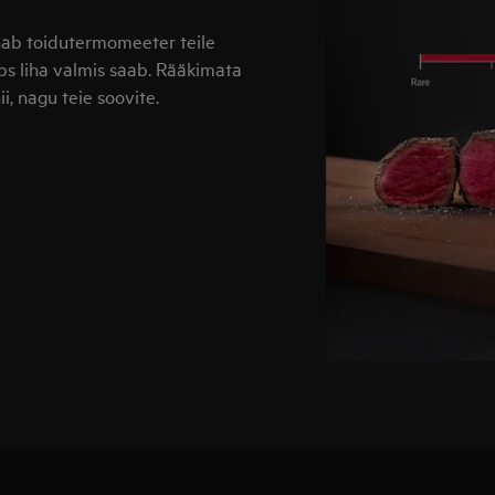
nab toidutermomeeter teile
üps liha valmis saab. Rääkimata
ii, nagu teie soovite.