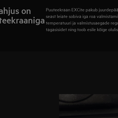
ahjus on
Puuteekraan EXCite pakub juurdepääsu
seast leiate sobiva iga roa valmistam
uteekraaniga
temperatuuri ja valmistusaegade regu
tagasisidet ning toob esile kõige olul