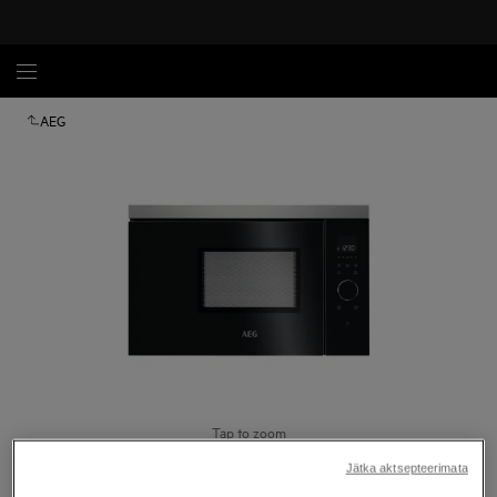
AEG
Tap to zoom
Jätka aktsepteerimata