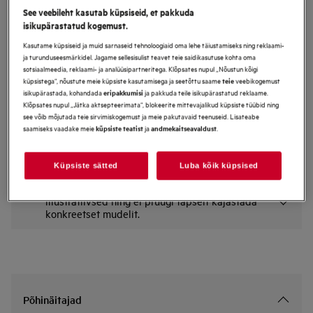
See veebileht kasutab küpsiseid, et pakkuda
MBB1756SEM
isikupärastatud kogemust.
Integreeritud Mikrolaineahi 8000
Kasutame küpsiseid ja muid sarnaseid tehnoloogiaid oma lehe täiustamiseks ning reklaami-
Seeria TouchOpen
ja turunduseesmärkidel. Jagame sellesisulist teavet teie saidikasutuse kohta oma
Eelised
sotsiaalmeedia, reklaami- ja analüüsipartneritega. Klõpsates nupul „Nõustun kõigi
küpsistega“, nõustute meie küpsiste kasutamisega ja seetõttu saame
veebikogemust
teie
Mikrolaineahju uks avaneb elektroonilise, puutetundliku ukse abil kiiresti.
isikupärastada, kohandada
ja pakkuda teile isikupärastatud reklaame.
eripakkumisi
Salvestage kiireks juurdepääsuks kuni 3 lemmikfunktsiooni kohandatud
Klõpsates nupul „Jätka aktsepteerimata“, blokeerite mittevajalikud küpsiste tüübid ning
mikrolaineseadetena.
Mikrolaineahju sile disain teeb puhastamise kiireks ja lihtsaks.
see võib mõjutada teie sirvimiskogemust ja meie pakutavaid teenuseid. Lisateabe
Sulatusfunktsiooni abil saab külmutatud toidu mikrolaineahjus kiirelt üles
saamiseks vaadake meie
ja
.
küpsiste teatist
andmekaitseavaldust
sulatada.
Küpsiste sätted
Luba kõik küpsised
*Galerii fotod ja videod tootelehel on
illustratiivsed ning ei pruugi täpselt kajastada
konkreetset mudelit.
Põhinäitajad