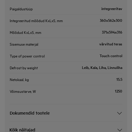
integreeritav
Paigaldustüüp
360x562x300
Integreeritud mõõdud KxLxS, mm
371x594x316
Mõõdud KxLxS, mm
värvitud teras
Sisemuse materjal
Touch control
Type of power control
Leib, Kala, Liha, Linnuliha
Defrost by weight
15.5
Netokaal, kg
1250
Võimsustarve, W
Dokumendid tootele
Kõik näitajad