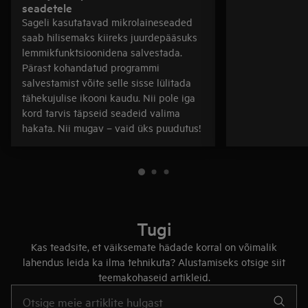
seadetele
Sageli kasutatavad mikrolaineseaded
saab hilisemaks kiireks juurdepääsuks
lemmikfunktsioonidena salvestada.
Pärast kohandatud programmi
salvestamist võite selle sisse lülitada
tähekujulise ikooni kaudu. Nii pole iga
kord tarvis täpseid seadeid valima
hakata. Nii mugav – vaid üks puudutus!
Tugi
Kas teadsite, et väiksemate hädade korral on võimalik
lahendus leida ka ilma tehnikuta? Alustamiseks otsige siit
teemakohaseid artikleid.
Tugiartiklite otsinguks sisestage tekst