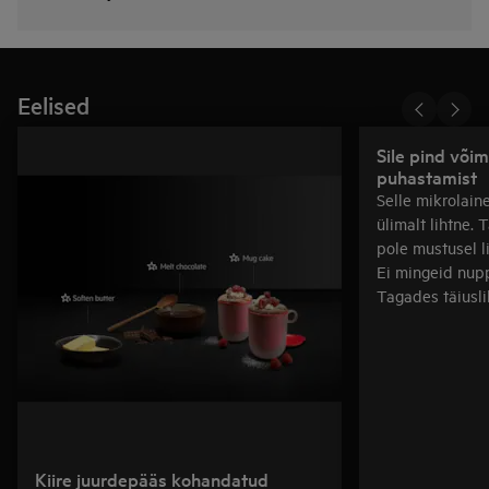
Eelised
Sile pind võim
puhastamist
Selle mikrolai
ülimalt lihtne. 
pole mustusel l
Ei mingeid nupp
Tagades täiusli
Kiire juurdepääs kohandatud