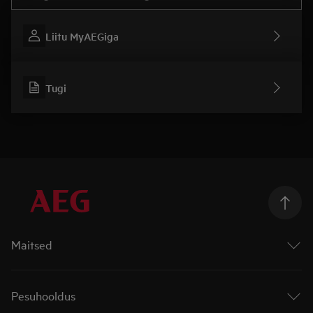
Liitu MyAEGiga
Tugi
Maitsed
Ahjud
Pliidiplaadid
Pesuhooldus
Integreeritud õhupuhastiga pliidiplaadid