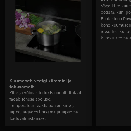
Väga kiire kuu
oodata, kuni po
Funktsioon Pow
kohe kuumusep
ideaalne, kui p
kiiresti keema 
Kuumeneb veelgi kiiremini ja
tõhusamalt,
Kiire ja võimas induktsioonpliidiplaat
tagab tõhusa soojuse.
Temperatuurireaktsioon on kiire ja
täpne, tagades lihtsama ja täpsema
toiduvalmistamise.