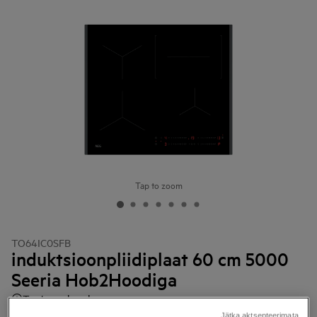
Tap to zoom
TO64IC0SFB
induktsioonpliidiplaat 60 cm 5000
Seeria Hob2Hoodiga
Toote andmed
Jätka aktsepteerimata