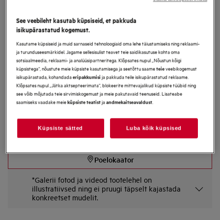
Tootekirjeldus
See veebileht kasutab küpsiseid, et pakkuda
Eelised
isikupärastatud kogemust.
5000 kiire ja võimas. Tõhus induktsioonkuumutus.
Kasutame küpsiseid ja muid sarnaseid tehnoloogiaid oma lehe täiustamiseks ning reklaami-
Kiire & Võimas. Saavutage kiirem ja tõhusam kuumenemine.
PowerBoost funktsiooniga saavutatakse valitud temperatuur kiiremalt
ja turunduseesmärkidel. Jagame sellesisulist teavet teie saidikasutuse kohta oma
sotsiaalmeedia, reklaami- ja analüüsipartneritega. Klõpsates nupul „Nõustun kõigi
küpsistega“, nõustute meie küpsiste kasutamisega ja seetõttu saame
veebikogemust
teie
Saadaval alates:
isikupärastada, kohandada
ja pakkuda teile isikupärastatud reklaame.
eripakkumisi
Klõpsates nupul „Jätka aktsepteerimata“, blokeerite mittevajalikud küpsiste tüübid ning
see võib mõjutada teie sirvimiskogemust ja meie pakutavaid teenuseid. Lisateabe
saamiseks vaadake meie
ja
.
küpsiste teatist
andmekaitseavaldust
Küpsiste sätted
Luba kõik küpsised
Product may be available at other retailers not listed above
Poelokaator
*Galerii fotod ja videod tootelehel on
illustratiivsed ning ei pruugi täpselt kajastada
konkreetset mudelit.