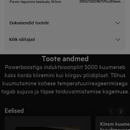
2300/3200W/170x265mm
Parem tagumine keeduala, W/mm
Dokumendid tootele
Kõik näitajad
Toote andmed
Powerboostiga induktsioonpliit 5000 kuumeneb
kaks korda kiiremini kui kiirgav pliidiplaat. Tõhus
kuumutamine kohese temperatuurireageerimisega
tagab sujuva ja täpse toiduvalmistamise kogemuse.
Eelised
Kiirem kuume
lisavõimsuse