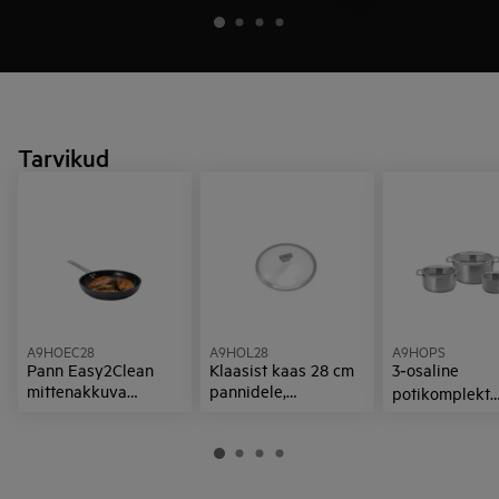
Tarvikud
A9HOEC28
A9HOL28
A9HOPS
Pann Easy2Clean
Klaasist kaas 28 cm
3‑osaline
mittenakkuva
pannidele,
potikomplekt
kattega – 28 cm
integreeritud
klaaskaanega 
kurnaga
integreeritud
kurnaga