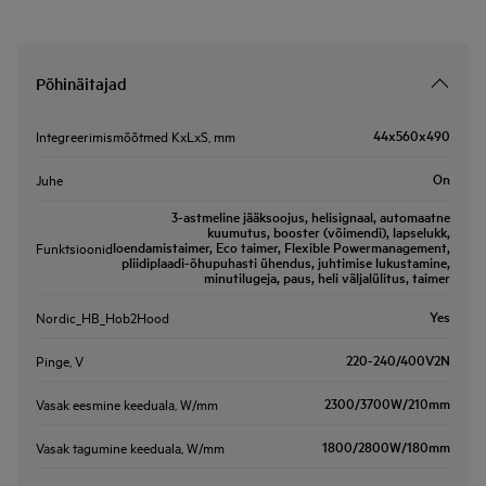
Põhinäitajad
44x560x490
Integreerimismõõtmed KxLxS, mm
On
Juhe
3-astmeline jääksoojus, helisignaal, automaatne
kuumutus, booster (võimendi), lapselukk,
loendamistaimer, Eco taimer, Flexible Powermanagement,
Funktsioonid
pliidiplaadi-õhupuhasti ühendus, juhtimise lukustamine,
minutilugeja, paus, heli väljalülitus, taimer
Yes
Nordic_HB_Hob2Hood
220-240/400V2N
Pinge, V
2300/3700W/210mm
Vasak eesmine keeduala, W/mm
1800/2800W/180mm
Vasak tagumine keeduala, W/mm