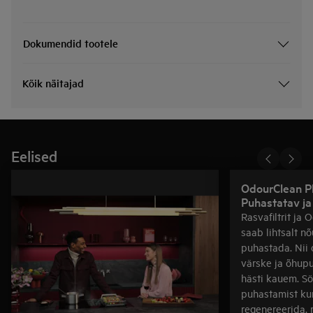
Dokumendid tootele
Kõik näitajad
Eelised
OdourClean Plu
Puhastatav ja
Rasvafiltrit ja 
saab lihtsalt 
puhastada. Nii 
värske ja õhupu
hästi kauem. Sö
puhastamist ku
regenereerida,