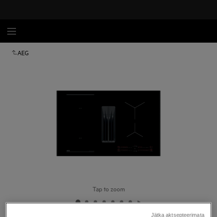
AEG
Tap to zoom
Jätka aktsepteerimata