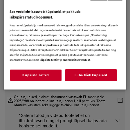
NCH84B03AB
Pliidiplaat õhupuhasti integreeritav
See veebileht kasutab küpsiseid, et pakkuda
isikupärastatud kogemust.
80 cm 6000 Seeria Bridge koos
Kasutame küpsiseid ja muid sarnaseid tehnoloogiaid oma lehe täiustamiseks ning reklaami-
Hob2Hood'iga
ja turunduseesmärkidel. Jagame sellesisulist teavet teie saidikasutuse kohta oma
sotsiaalmeedia, reklaami- ja analüüsipartneritega. Klõpsates nupul „Nõustun kõigi
küpsistega“, nõustute meie küpsiste kasutamisega ja seetõttu saame
veebikogemust
teie
isikupärastada, kohandada
ja pakkuda teile isikupärastatud reklaame.
eripakkumisi
Tootekirjeldus
Klõpsates nupul „Jätka aktsepteerimata“, blokeerite mittevajalikud küpsiste tüübid ning
Eelised
see võib mõjutada teie sirvimiskogemust ja meie pakutavaid teenuseid. Lisateabe
saamiseks vaadake meie
ja
.
küpsiste teatist
andmekaitseavaldust
6000 Bridge Extractor pliidiplaat ühendab induktsiooni ja väljatõmbe.
Bridge Extractor pliidiplaat. Induktsioonpliit ja õhupuhasti ühes.
OdourClean Plus söefilter on puhastatav ja mitu korda kasutatav
Küpsiste sätted
Luba kõik küpsised
Ohutusjuhised ja ohutushoiatused vastavalt EL määrusele
2023/988 on loetletud kasutusjuhendi I ja II peatükis. Toote
ohutuks kasutamiseks lugege täielikku kasutusjuhendit.
*Galerii fotod ja videod tootelehel on
illustratiivsed ning ei pruugi täpselt kajastada
konkreetset mudelit.