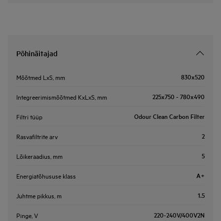
Põhinäitajad
830x520
Mõõtmed LxS, mm
225x750 - 780x490
Integreerimismõõtmed KxLxS, mm
Odour Clean Carbon Filter
Filtri tüüp
2
Rasvafiltrite arv
5
Lõikeraadius, mm
A+
Energiatõhususe klass
1.5
Juhtme pikkus, m
220-240V/400V2N
Pinge, V