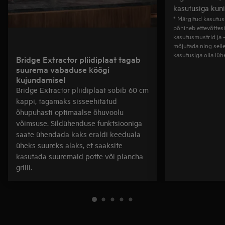
kasutusiga kuni
* Märgitud kasutus
põhineb ettevõttesi
kasutusmustrid ja 
mõjutada ning selle
kasutusiga olla lüh
Bridge Extractor pliidiplaat tagab
suurema vabaduse köögi
kujundamisel
Bridge Extractor pliidiplaat sobib 60 cm
kappi, tagamaks sisseehitatud
õhupuhasti optimaalse õhuvoolu
võimsuse. Sildühenduse funktsiooniga
saate ühendada kaks eraldi keeduala
üheks suureks alaks, et saaksite
kasutada suuremaid potte või plancha
grilli.