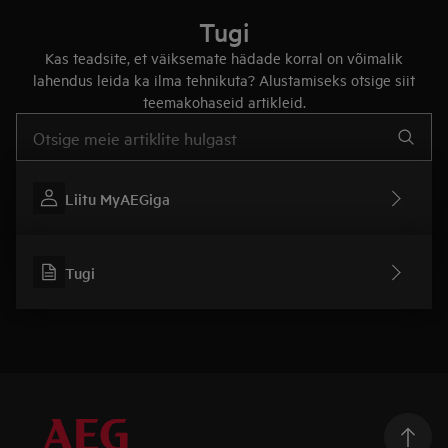
Tugi
Kas teadsite, et väiksemate hädade korral on võimalik
lahendus leida ka ilma tehnikuta? Alustamiseks otsige siit
teemakohaseid artikleid.
Tugiartiklite otsinguks sisestage tekst
Liitu MyAEGiga
Tugi