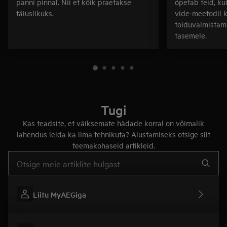
panni pinnal. Nii et kõik praetakse
õpetab teid, ku
täiuslikuks.
vide-meetodil 
toiduvalmistam
tasemele.
Tugi
Kas teadsite, et väiksemate hädade korral on võimalik
lahendus leida ka ilma tehnikuta? Alustamiseks otsige siit
teemakohaseid artikleid.
Tugiartiklite otsinguks sisestage tekst
Liitu MyAEGiga