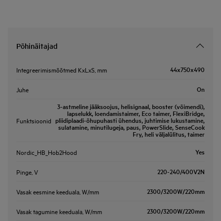
Põhinäitajad
44x750x490
Integreerimismõõtmed KxLxS, mm
On
Juhe
3-astmeline jääksoojus, helisignaal, booster (võimendi),
lapselukk, loendamistaimer, Eco taimer, FlexiBridge,
pliidiplaadi-õhupuhasti ühendus, juhtimise lukustamine,
Funktsioonid
sulatamine, minutilugeja, paus, PowerSlide, SenseCook
Fry, heli väljalülitus, taimer
Yes
Nordic_HB_Hob2Hood
220-240/400V2N
Pinge, V
2300/3200W/220mm
Vasak eesmine keeduala, W/mm
2300/3200W/220mm
Vasak tagumine keeduala, W/mm