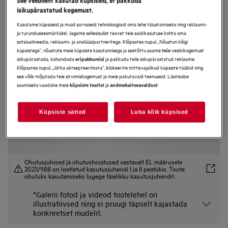
isikupärastatud kogemust.
IAE84851FB
induktsioonpliidiplaat 80 cm 7000
Kasutame küpsiseid ja muid sarnaseid tehnoloogiaid oma lehe täiustamiseks ning reklaami-
ja turunduseesmärkidel. Jagame sellesisulist teavet teie saidikasutuse kohta oma
Seeria Hob2Hoodiga
sotsiaalmeedia, reklaami- ja analüüsipartneritega. Klõpsates nupul „Nõustun kõigi
küpsistega“, nõustute meie küpsiste kasutamisega ja seetõttu saame
veebikogemust
teie
isikupärastada, kohandada
ja pakkuda teile isikupärastatud reklaame.
eripakkumisi
Klõpsates nupul „Jätka aktsepteerimata“, blokeerite mittevajalikud küpsiste tüübid ning
Tootekirjeldus
see võib mõjutada teie sirvimiskogemust ja meie pakutavaid teenuseid. Lisateabe
Eelised
saamiseks vaadake meie
ja
.
küpsiste teatist
andmekaitseavaldust
7000-sarja SenseFry® induktsioonpliidiplaadil õnnestuvad praetud road
alati.
Saavutab ühtlased praadimistulemused Fry Sensor anduriga
Küpsiste sätted
Luba kõik küpsised
Samm-sammuline juhend koos värviliste puutetundlike juhtnuppudega
Ohutusjuhised ja ohutushoiatused vastavalt EL määrusele
2023/988 on loetletud kasutusjuhendi I ja II peatükis. Toote
ohutuks kasutamiseks lugege täielikku kasutusjuhendit.
*Galerii fotod ja videod tootelehel on
illustratiivsed ning ei pruugi täpselt kajastada
konkreetset mudelit.