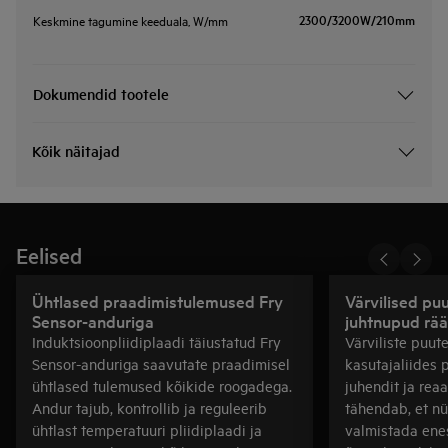
2300/3200W/210mm
Keskmine tagumine keeduala, W/mm
Dokumendid tootele
Kõik näitajad
Eelised
Ühtlased praadimistulemused Fry
Värvilised pu
Sensor-anduriga
juhtnupud rää
Induktsioonpliidiplaadi täiustatud Fry
Värviliste puu
Sensor-anduriga saavutate praadimisel
kasutajaliides
ühtlased tulemused kõikide roogadega.
juhendit ja reaa
Andur tajub, kontrollib ja reguleerib
tähendab, et nü
ühtlast temperatuuri pliidiplaadi ja
valmistada enes