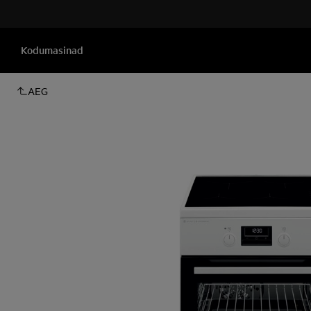
Kodumasinad
AEG