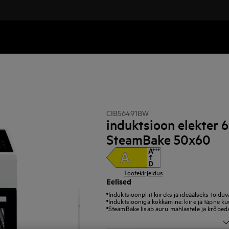
CIB56491BW
induktsioon elekter 
SteamBake 50x60
Tootekirjeldus
Eelised
Induktsioonpliit kiireks ja ideaalseks toid
Induktsiooniga kokkamine: kiire ja täpne k
SteamBake lisab auru mahlastele ja krõbedat