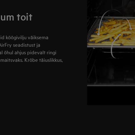
kum toit
aid köögivilju väiksema
AirFry seadistust ja
 õhul ahjus pidevalt ringi
 maitsvaks. Krõbe täiuslikkus,