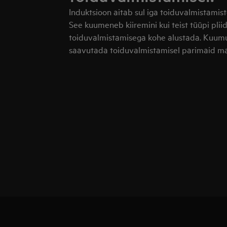
Induktsioon aitab sul iga toiduvalmistamis
See kuumeneb kiiremini kui teist tüüpi pliidi
toiduvalmistamisega kohe alustada. Kuumu
saavutada toiduvalmistamisel parimaid mai