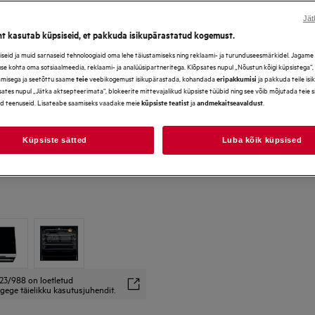
Jät
ht kasutab küpsiseid, et pakkuda isikupärastatud kogemust.
*Galerii fotod ja videod toote
eid ja muid sarnaseid tehnoloogiaid oma lehe täiustamiseks ning reklaami- ja turunduseesmärkidel. Jagame se
ei pruugi täpselt kajastada k
use kohta oma sotsiaalmeedia, reklaami- ja analüüsipartneritega. Klõpsates nupul „Nõustun kõigi küpsistega“
amisega ja seetõttu saame
veebikogemust isikupärastada, kohandada
ja pakkuda teile is
teie
eripakkumisi
ates nupul „Jätka aktsepteerimata“, blokeerite mittevajalikud küpsiste tüübid ning see võib mõjutada teie 
d teenuseid. Lisateabe saamiseks vaadake meie
ja
.
küpsiste teatist
andmekaitseavaldust
Küpsiste sätted
Luba kõik küpsised
23/988 on loetletud
gege täielikku kasutusjuhendit.