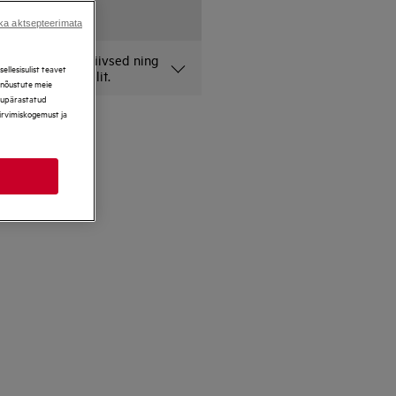
ka aktsepteerimata
lehel on illustratiivsed ning
llesisulist teavet
onkreetset mudelit.
, nõustute meie
ikupärastatud
sirvimiskogemust ja