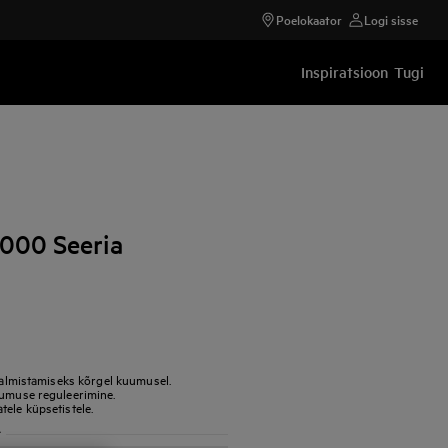
Poelokaator
Logi sisse
Inspiratsioon
Tugi
6000 Seeria
uvalmistamiseks kõrgel kuumusel.
uumuse reguleerimine.
ele küpsetistele.