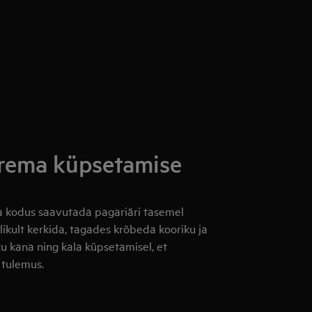
rema küpsetamise
 kodus saavutada pagariäri tasemel
elikult kerkida, tagades krõbeda kooriku ja
 kana ning kala küpsetamisel, et
 tulemus.