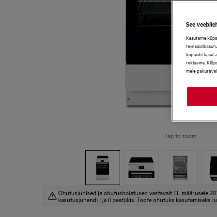
See veebile
Kasutame küpsis
teie saidikasut
küpsiste kasut
reklaame. Klõps
meie pakutavai
Tap to zoom
Ohutusjuhised ja ohutushoiatused vastavalt EL määrusele 20
kasutusjuhendi I ja II peatükis. Toote ohutuks kasutamiseks lu