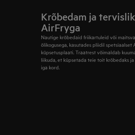
Krõbedam ja tervisli
AirFryga
Nautige krõbedaid friikartuleid või maitsv
õlikogusega, kasutades pliidil spetsiaalset 
küpsetusplaati. Traatrest võimaldab kuumal
liikuda, et küpsetada teie toit krõbedaks ja
iga kord.