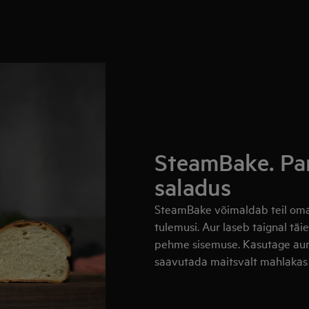
SteamBake. Pa
saladus
SteamBake võimaldab teil oma
tulemusi. Aur laseb taignal täi
pehme sisemuse. Kasutage auru
saavutada maitsvalt mahlakas