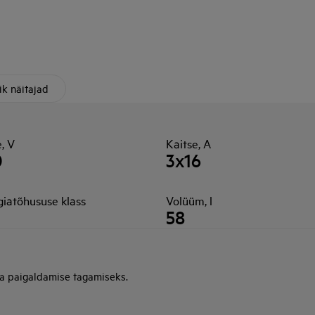
ik näitajad
, V
Kaitse, A
0
3x16
giatõhususe klass
Volüüm, l
58
ja paigaldamise tagamiseks.