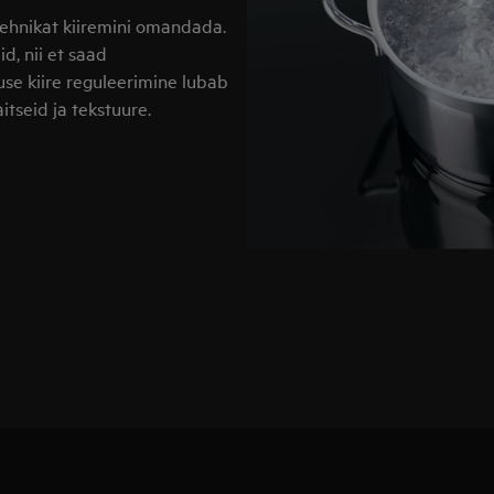
tehnikat kiiremini omandada.
d, nii et saad
se kiire reguleerimine lubab
tseid ja tekstuure.