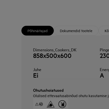
Põhinäitajad
Dokumendid tootele
Kõ
Dimensions_Cookers_DK
Pinge
858x500x600
23
Juhe
Ener
Ei
A
Ohutushoiatused
Olulised ettevaatusabinõud ohutu kasutamise 