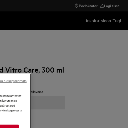
Poelokaator
Logi sisse
Inspiratsioon
Tugi
d Vitro Care, 300 ml
ka aktsepteerimata
ma pliidi puhta ja läikivana.
llesisulist teavet
, nõustute meie
ikupärastatud
sirvimiskogemust ja