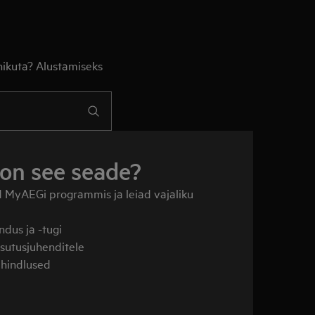
nikuta? Alustamiseks
 on see seade?
 MyAEGi programmis ja leiad vajaliku
dus ja -tugi
sutusjuhenditele
ahindlused