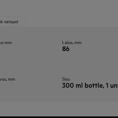
ik näitajad
us mm
Laius, mm
86
vus, mm
Sisu
300 ml bottle, 1 un