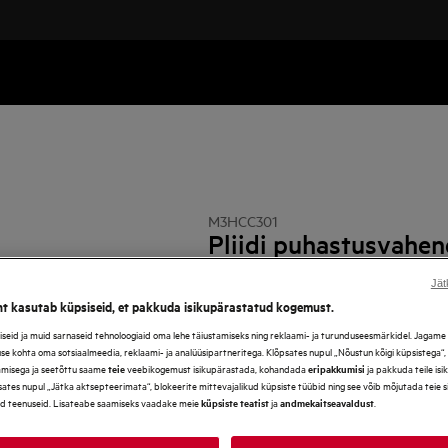
M3HCC301
Pliidi puhastusvahen
Jät
Eelised
ht kasutab küpsiseid, et pakkuda isikupärastatud kogemust.
Mitteabrasiivse puhastuskreemi abil hoiate o
eid ja muid sarnaseid tehnoloogiaid oma lehe täiustamiseks ning reklaami- ja turunduseesmärkidel. Jagame se
use kohta oma sotsiaalmeedia, reklaami- ja analüüsipartneritega. Klõpsates nupul „Nõustun kõigi küpsistega“
amisega ja seetõttu saame
veebikogemust isikupärastada, kohandada
ja pakkuda teile is
teie
eripakkumisi
ates nupul „Jätka aktsepteerimata“, blokeerite mittevajalikud küpsiste tüübid ning see võib mõjutada teie 
d teenuseid. Lisateabe saamiseks vaadake meie
ja
.
küpsiste teatist
andmekaitseavaldust