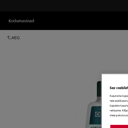
Kodumasinad
AEG
See veebile
Kasutame küpsis
teie saidikasut
küpsiste kasut
reklaame. Klõps
meie pakutavai