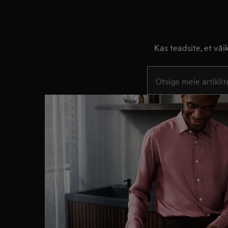
Kas teadsite, et vä
Tugiartiklite otsinguks