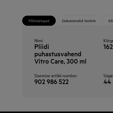
Põhinäitajad
Dokumendid tootele
Kõ
Nimi
Kõrg
Pliidi
162
puhastusvahend
Vitro Care, 300 ml
Sisemise artikli number
Süga
902 986 522
44