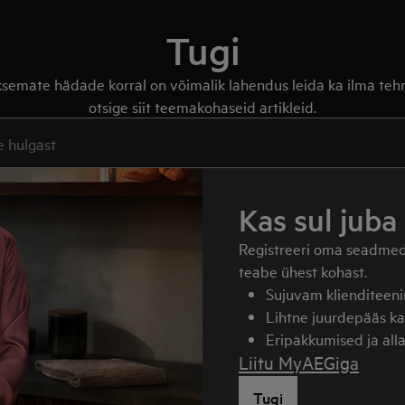
Tugi
iksemate hädade korral on võimalik lahendus leida ka ilma teh
otsige siit teemakohaseid artikleid.
 sisestage tekst
Kas sul juba
Registreeri oma seadmed
teabe ühest kohast.
Sujuvam klienditeenin
Lihtne juurdepääs ka
Eripakkumised ja all
Liitu MyAEGiga
Tugi