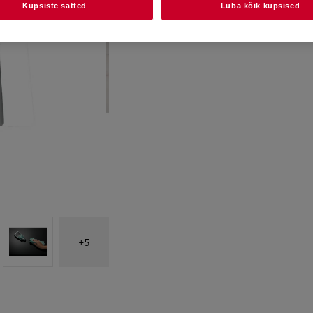
Küpsiste sätted
Luba kõik küpsised
+
5