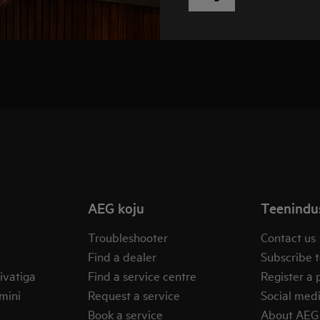
AEG koju
Teenindus
Troubleshooter
Contact us
Find a dealer
Subscribe t
ivatiga
Find a service centre
Register a 
mini
Request a service
Social med
Book a service
About AEG