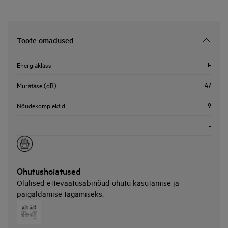
Toote omadused
F
Energiaklass
47
Müratase (dB)
9
Nõudekomplektid
-
Ohutushoiatused
Olulised ettevaatusabinõud ohutu kasutamise ja
paigaldamise tagamiseks.