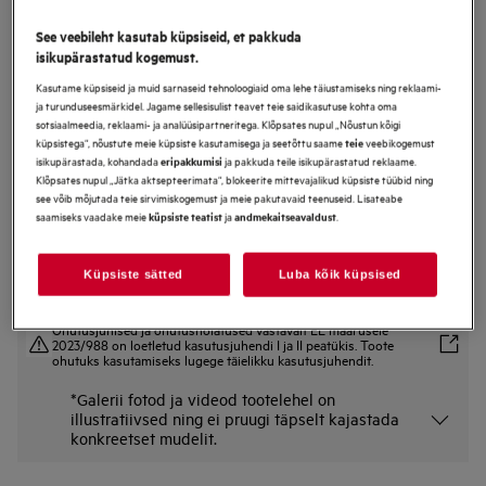
FSE31407Z
See veebileht kasutab küpsiseid, et pakkuda
Integreeritud Nõudepesumasin 44.6
isikupärastatud kogemust.
cm 5000 Seeria AirDry
Kasutame küpsiseid ja muid sarnaseid tehnoloogiaid oma lehe täiustamiseks ning reklaami-
ja turunduseesmärkidel. Jagame sellesisulist teavet teie saidikasutuse kohta oma
sotsiaalmeedia, reklaami- ja analüüsipartneritega. Klõpsates nupul „Nõustun kõigi
küpsistega“, nõustute meie küpsiste kasutamisega ja seetõttu saame
veebikogemust
teie
Tootekirjeldus
isikupärastada, kohandada
ja pakkuda teile isikupärastatud reklaame.
eripakkumisi
Eelised
Klõpsates nupul „Jätka aktsepteerimata“, blokeerite mittevajalikud küpsiste tüübid ning
AirDry avab automaatselt ukse, et kuivatada nõusid õhuvooluga
see võib mõjutada teie sirvimiskogemust ja meie pakutavaid teenuseid. Lisateabe
Loomulik õhuvoog Airdry'ga
saamiseks vaadake meie
ja
.
küpsiste teatist
andmekaitseavaldust
Topelt-pihustikonsoolidega jõuab vesi nõudeni paremini.
Küpsiste sätted
Luba kõik küpsised
Ohutusjuhised ja ohutushoiatused vastavalt EL määrusele
2023/988 on loetletud kasutusjuhendi I ja II peatükis. Toote
ohutuks kasutamiseks lugege täielikku kasutusjuhendit.
*Galerii fotod ja videod tootelehel on
illustratiivsed ning ei pruugi täpselt kajastada
konkreetset mudelit.