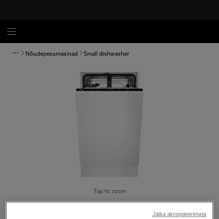
Nõudepesumasinad
Small dishwasher
Tap to zoom
Jätka aktsepteerimata