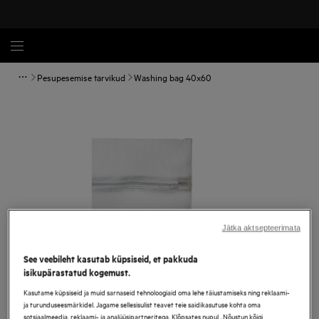
Pesupesemise tarvikud
Washing bag 40x60
Jätka aktsepteerimata
See veebileht kasutab küpsiseid, et pakkuda
isikupärastatud kogemust.
Tap to zoom
Kasutame küpsiseid ja muid sarnaseid tehnoloogiaid oma lehe täiustamiseks ning reklaami-
ja turunduseesmärkidel. Jagame sellesisulist teavet teie saidikasutuse kohta oma
sotsiaalmeedia, reklaami- ja analüüsipartneritega. Klõpsates nupul „Nõustun kõigi