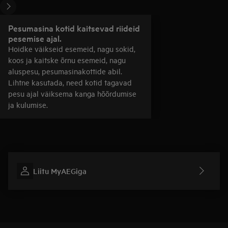
Pesumasina kotid kaitsevad riideid
pesemise ajal.
Hoidke väikseid esemeid, nagu sokid,
koos ja kaitske õrnu esemeid, nagu
aluspesu, pesumasinakottide abil.
Lihtne kasutada, need kotid tagavad
pesu ajal väiksema kanga hõõrdumise
ja kulumise.
Liitu MyAEGiga