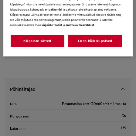
küpsistega“, nõustute meie küpsiste kasutamisega ja seetõttu saame
veebikogemust
teie
M5WPWB01
isikupärastada, kohandada
ja pakkuda teile isikupärastatud reklaame.
eripakkumisi
Pesumasina kott (40x60cm) + 1
Klõpsates nupul „Jätka aktsepteerimata“, blokeerite mittevajalikud küpsiste tüübid ning
see võib mõjutada teie sirvimiskogemust ja meie pakutavaid teenuseid. Lisateabe
tasuta
saamiseks vaadake meie
ja
.
küpsiste teatist
andmekaitseavaldust
Eelised
Pesumasina kotid kaitsevad õrnasid esemeid pesemise ajal.
Pesumasina kotid kaitsevad pesemisel õrna pesu.
Küpsiste sätted
Luba kõik küpsised
Põhinäitajad
Pesumasina kott (40x60cm) + 1 tasuta
Nimi
36
Kõrgus mm
135
Laius, mm