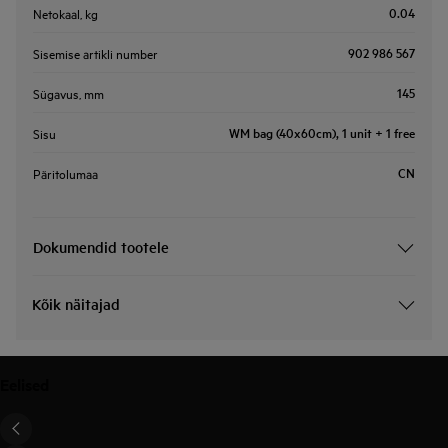
0.04
Netokaal, kg
902 986 567
Sisemise artikli number
145
Sügavus, mm
WM bag (40x60cm), 1 unit + 1 free
Sisu
CN
Päritolumaa
Dokumendid tootele
Kõik näitajad
Eelised