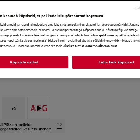
Jät
ht kasutab küpsiseid, et pakkuda isikupärastatud kogemust.
*Galerii fotod ja videod toote
eid ja muid sarnaseid tehnoloogiaid oma lehe täiustamiseks ning reklaami- ja turunduseesmärkidel. Jagame se
ei pruugi täpselt kajastada k
use kohta oma sotsiaalmeedia, reklaami- ja analüüsipartneritega. Klõpsates nupul „Nõustun kõigi küpsistega“
amisega ja seetõttu saame
veebikogemust isikupärastada, kohandada
ja pakkuda teile is
teie
eripakkumisi
ates nupul „Jätka aktsepteerimata“, blokeerite mittevajalikud küpsiste tüübid ning see võib mõjutada teie 
d teenuseid. Lisateabe saamiseks vaadake meie
ja
.
küpsiste teatist
andmekaitseavaldust
Küpsiste sätted
Luba kõik küpsised
+
5
23/988 on loetletud
gege täielikku kasutusjuhendit.