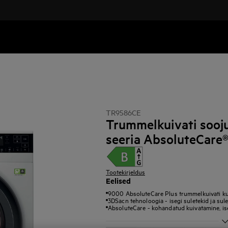
TR9586CE
Trummelkuivati soo
seeria AbsoluteCare®
Tootekirjeldus
Eelised
9000 AbsoluteCare Plus trummelkuivati kui
3DSacn tehnoloogia - isegi suletekid ja sul
AbsoluteCare - kohandatud kuivatamine, isegi 