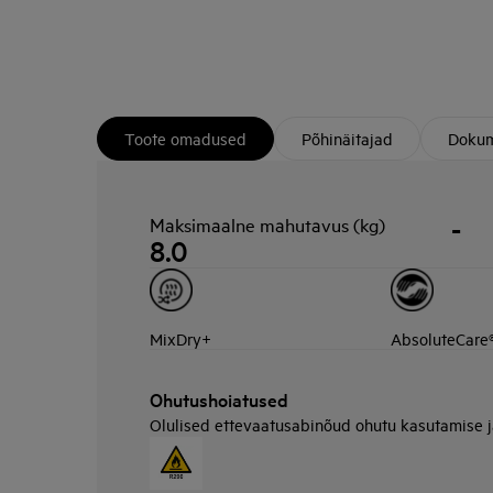
Toote omadused
Põhinäitajad
Dokum
-
Maksimaalne mahutavus (kg)
8.0
MixDry+
AbsoluteCare
Ohutushoiatused
Olulised ettevaatusabinõud ohutu kasutamise 