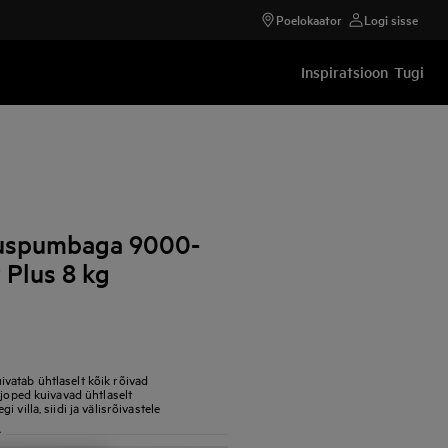
Poelokaator
Logi sisse
Inspiratsioon
Tugi
juspumbaga 9000-
 Plus 8 kg
vatab ühtlaselt kõik rõivad
ejoped kuivavad ühtlaselt
villa, siidi ja välisrõivastele