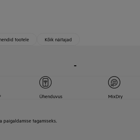
endid tootele
Kõik näitajad
-
®
Ühenduvus
MixDry
ja paigaldamise tagamiseks.