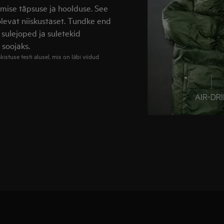
mise täpsuse ja hoolduse. See
levat niiskustaset. Tundke end
 sulejoped ja suletekid
 soojaks.
stuse testi alusel, mis on läbi viidud