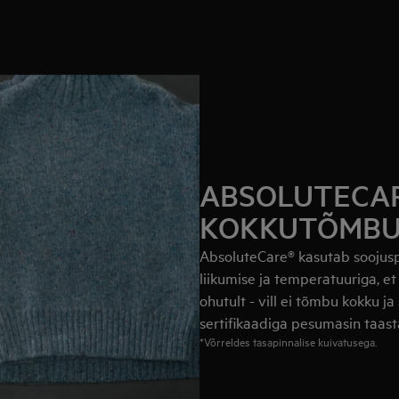
ABSOLUTECARE
KOKKUTÕMBU
AbsoluteCare® kasutab soojus
liikumise ja temperatuuriga, et
ohutult - vill ei tõmbu kokku j
sertifikaadiga pesumasin taast
*Võrreldes tasapinnalise kuivatusega.