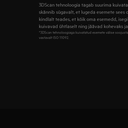
3DScan tehnoloogia tagab suurima kuivata
skännib sügavalt, et lugeda esemete sees o
kindlalt teades, et kõik oma esemedd, isegi
kuivavad ühtlaselt ning jäävad kohevaks ja
*3DScan tehnoloogiaga kuivatatud esemete välise soojustaki
vastavalt ISO 11092.