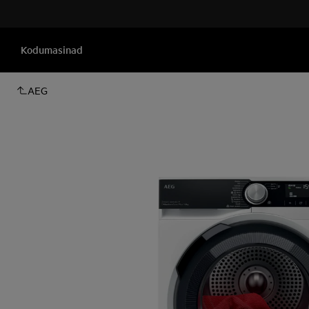
Kodumasinad
AEG