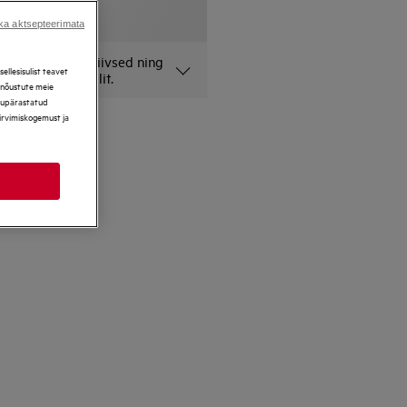
ka aktsepteerimata
lehel on illustratiivsed ning
llesisulist teavet
onkreetset mudelit.
, nõustute meie
ikupärastatud
sirvimiskogemust ja