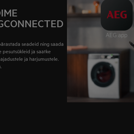
IME
EGCONNECTED
pärastada seadeid ning saada
 pesutsükleid ja saatke
ajadustele ja harjumustele.
.