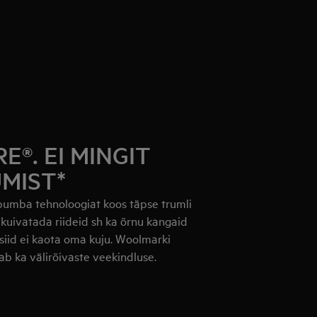
®. EI MINGIT
MIST*
pumba tehnoloogiat koos täpse trumli
 kuivatada riideid sh ka õrnu kangaid
a siid ei kaota oma kuju. Woolmarki
ab ka välirõivaste veekindluse.