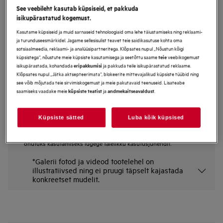
See veebileht kasutab küpsiseid, et pakkuda
TB6SM261FB
isikupärastatud kogemust.
Integreeritud Mikrolaineahi 6000
Kasutame küpsiseid ja muid sarnaseid tehnoloogiaid oma lehe täiustamiseks ning reklaami-
Seeria TouchOpen
ja turunduseesmärkidel. Jagame sellesisulist teavet teie saidikasutuse kohta oma
Eelised
sotsiaalmeedia, reklaami- ja analüüsipartneritega. Klõpsates nupul „Nõustun kõigi
küpsistega“, nõustute meie küpsiste kasutamisega ja seetõttu saame
veebikogemust
teie
6000 mikrolaineahi koos SteamSet funktsiooniga - tõhus ja tervislik
isikupärastada, kohandada
ja pakkuda teile isikupärastatud reklaame.
eripakkumisi
6000 mikrolaineahi koos SteamSet funktsiooniga - toituge tervislikumalt ja
Klõpsates nupul „Jätka aktsepteerimata“, blokeerite mittevajalikud küpsiste tüübid ning
efektiivsemalt.
Puutetundlik uks tagab suurepärase mugavuse.
see võib mõjutada teie sirvimiskogemust ja meie pakutavaid teenuseid. Lisateabe
saamiseks vaadake meie
ja
.
küpsiste teatist
andmekaitseavaldust
Küpsiste sätted
Luba kõik küpsised
Ohutusjuhised ja ohutushoiatused vastavalt EL määrusele
2023/988 on loetletud kasutusjuhendi I ja II peatükis. Toote
ohutuks kasutamiseks lugege täielikku kasutusjuhendit.
*Galerii fotod ja videod tootelehel on
illustratiivsed ning ei pruugi täpselt kajastada
konkreetset mudelit.