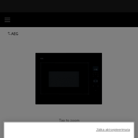
AEG
Tap to zoom
Jätka aktsepteerimata