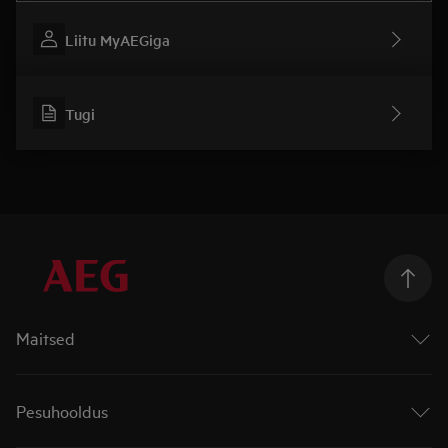
Liitu MyAEGiga
Tugi
Maitsed
Ahjud
Pliidiplaadid
Pesuhooldus
Integreeritud õhupuhastiga pliidiplaadid
Pliidid