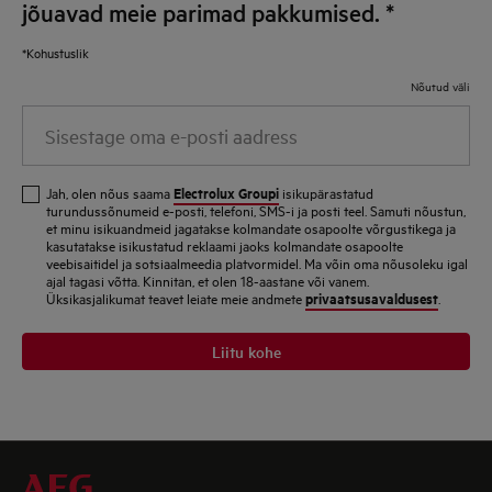
jõuavad meie parimad pakkumised.
*
*Kohustuslik
Nõutud väli
Sisestage oma e-posti aadress
Electrolux Groupi
Jah, olen nõus saama
isikupärastatud
turundussõnumeid e-posti, telefoni, SMS-i ja posti teel. Samuti nõustun,
et minu isikuandmeid jagatakse kolmandate osapoolte võrgustikega ja
kasutatakse isikustatud reklaami jaoks kolmandate osapoolte
veebisaitidel ja sotsiaalmeedia platvormidel. Ma võin oma nõusoleku igal
ajal tagasi võtta. Kinnitan, et olen 18-aastane või vanem.
privaatsusavaldusest
Üksikasjalikumat teavet leiate meie andmete
.
Liitu kohe