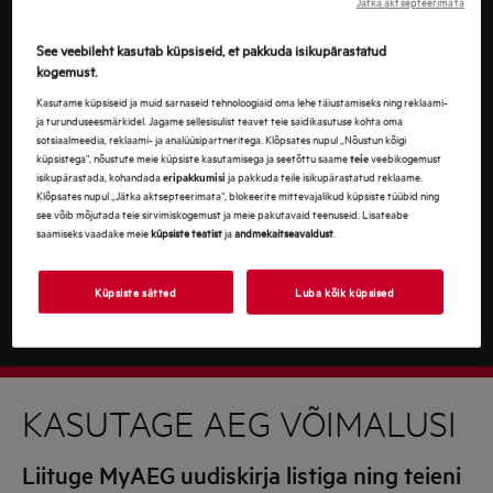
Jätka aktsepteerimata
By continuing, you agree to our
terms and conditions.
For information on how we process your personal
See veebileht kasutab küpsiseid, et pakkuda isikupärastatud
kogemust.
data, please review our
data protection statement
Kasutame küpsiseid ja muid sarnaseid tehnoloogiaid oma lehe täiustamiseks ning reklaami-
ja turunduseesmärkidel. Jagame sellesisulist teavet teie saidikasutuse kohta oma
sotsiaalmeedia, reklaami- ja analüüsipartneritega. Klõpsates nupul „Nõustun kõigi
küpsistega“, nõustute meie küpsiste kasutamisega ja seetõttu saame
veebikogemust
teie
isikupärastada, kohandada
ja pakkuda teile isikupärastatud reklaame.
eripakkumisi
Klõpsates nupul „Jätka aktsepteerimata“, blokeerite mittevajalikud küpsiste tüübid ning
see võib mõjutada teie sirvimiskogemust ja meie pakutavaid teenuseid. Lisateabe
saamiseks vaadake meie
küpsiste teatist
ja
andmekaitseavaldust
.
Küpsiste sätted
Luba kõik küpsised
KASUTAGE AEG VÕIMALUSI
Liituge MyAEG uudiskirja listiga ning teieni