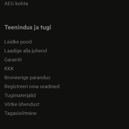
AEG kohta
Teenindus ja tugi
Leidke pood
Laadige alla juhend
Garantii
KKK
Broneerige parandus
Registreeri oma seadmed
Tugimaterjalid
Võtke ühendust
Tagasivõtmine