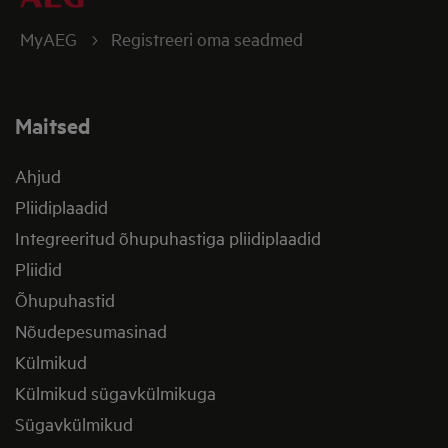
MyAEG
Registreeri oma seadmed
Maitsed
Ahjud
Pliidiplaadid
Integreeritud õhupuhastiga pliidiplaadid
Pliidid
Õhupuhastid
Nõudepesumasinad
Külmikud
Külmikud sügavkülmikuga
Sügavkülmikud