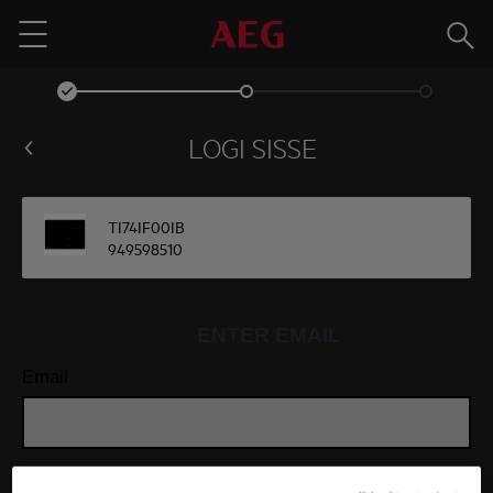
Otsin
Menu
LOGI SISSE
TI74IF00IB
949598510
ENTER EMAIL
Email