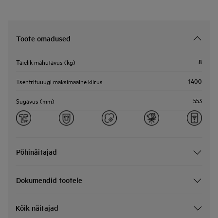
Toote omadused
8
Täielik mahutavus (kg)
1400
Tsentrifuuugi maksimaalne kiirus
553
Sügavus (mm)
Põhinäitajad
Dokumendid tootele
Kõik näitajad