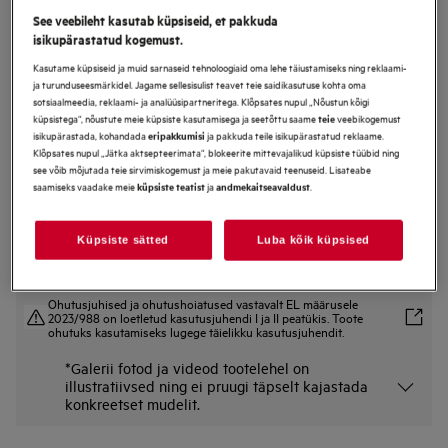
See veebileht kasutab küpsiseid, et pakkuda
L8FBE48SCI
isikupärastatud kogemust.
Pesumasin 8000-seeria PowerCare 8
kg
Kasutame küpsiseid ja muid sarnaseid tehnoloogiaid oma lehe täiustamiseks ning reklaami-
ja turunduseesmärkidel. Jagame sellesisulist teavet teie saidikasutuse kohta oma
sotsiaalmeedia, reklaami- ja analüüsipartneritega. Klõpsates nupul „Nõustun kõigi
küpsistega“, nõustute meie küpsiste kasutamisega ja seetõttu saame
veebikogemust
teie
isikupärastada, kohandada
ja pakkuda teile isikupärastatud reklaame.
eripakkumisi
Tootekirjeldus
Klõpsates nupul „Jätka aktsepteerimata“, blokeerite mittevajalikud küpsiste tüübid ning
Eelised
see võib mõjutada teie sirvimiskogemust ja meie pakutavaid teenuseid. Lisateabe
8000 PowerCare pesumasin segab teie pesuaine juba enne pesu algust
saamiseks vaadake meie
ja
.
küpsiste teatist
andmekaitseavaldust
PowerClean 59 min – plekieemaldus* vähem kui ühe tunniga.
Kaugjuhtige oma seadmeid rakendusega My AEG Care
Küpsiste sätted
Luba kõik küpsised
Ohutusjuhised ja ohutushoiatused vastavalt EL määrusele
2023/988 on loetletud kasutusjuhendi I ja II peatükis. Toote
ohutuks kasutamiseks lugege täielikku kasutusjuhendit.
*Galerii fotod ja videod tootelehel on
illustratiivsed ning ei pruugi täpselt kajastada
konkreetset mudelit.