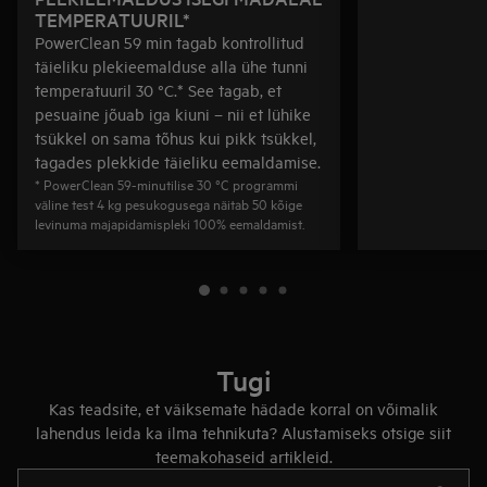
TEMPERATUURIL*
PowerClean 59 min tagab kontrollitud
täieliku plekieemalduse alla ühe tunni
temperatuuril 30 °C.* See tagab, et
pesuaine jõuab iga kiuni – nii et lühike
tsükkel on sama tõhus kui pikk tsükkel,
tagades plekkide täieliku eemaldamise.
* PowerClean 59-minutilise 30 °C programmi
väline test 4 kg pesukogusega näitab 50 kõige
levinuma majapidamispleki 100% eemaldamist.
Tugi
Kas teadsite, et väiksemate hädade korral on võimalik
lahendus leida ka ilma tehnikuta? Alustamiseks otsige siit
teemakohaseid artikleid.
Tugiartiklite otsinguks sisestage tekst