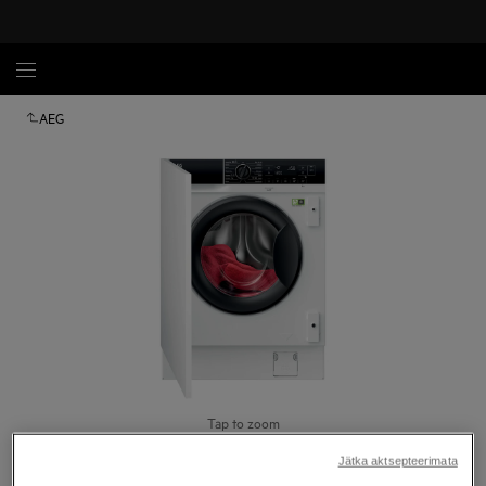
AEG
Tap to zoom
Jätka aktsepteerimata