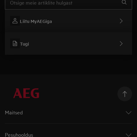
Liitu MyAEGiga
Tugi
Maitsed
Ahjud
Pliidiplaadid
Pesuhooldus