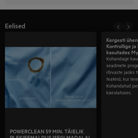
Eelised
Kergesti ühe
Kontrollige j
kasutades My
Kohandage kau
seadmete prog
rõivaste jaoks t
teateid, kui tei
Kohandatud pes
käeulatuses.
POWERCLEAN 59 MIN. TÄIELIK
PLEKIEEMALDUS ISEGI MADALAL