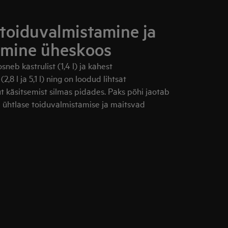
toiduvalmistamine ja
amine üheskoos
neb kastrulist (1,4 l) ja kahest
,8 l ja 5,1 l) ning on loodud lihtsat
t käsitsemist silmas pidades. Paks põhi jaotab
b ühtlase toiduvalmistamise ja maitsvad