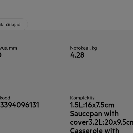
ik näitajad
vus, mm
Netokaal, kg
0
4.28
kood
Komplektis
33394096131
1.5L:16x7.5cm
Saucepan with
cover3.2L:20x9.5c
Casserole with