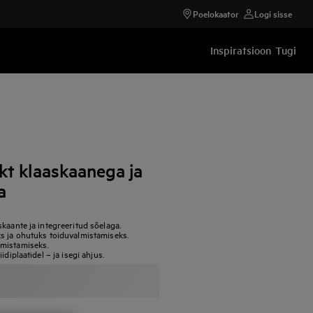
Poelokaator
Logi sisse
Inspiratsioon
Tugi
kt klaaskaanega ja
a
kaante ja integreeritud sõelaga.
s ja ohutuks toiduvalmistamiseks.
lmistamiseks.
diplaatidel – ja isegi ahjus.