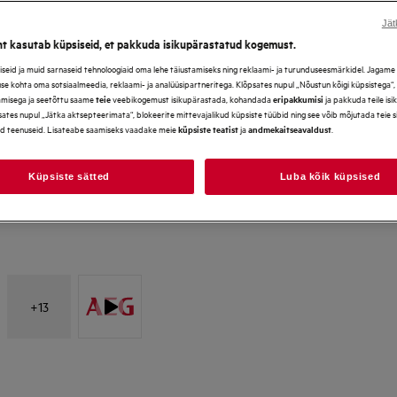
Jät
ht kasutab küpsiseid, et pakkuda isikupärastatud kogemust.
eid ja muid sarnaseid tehnoloogiaid oma lehe täiustamiseks ning reklaami- ja turunduseesmärkidel. Jagame se
use kohta oma sotsiaalmeedia, reklaami- ja analüüsipartneritega. Klõpsates nupul „Nõustun kõigi küpsistega“
amisega ja seetõttu saame
veebikogemust isikupärastada, kohandada
ja pakkuda teile is
teie
eripakkumisi
ates nupul „Jätka aktsepteerimata“, blokeerite mittevajalikud küpsiste tüübid ning see võib mõjutada teie 
d teenuseid. Lisateabe saamiseks vaadake meie
ja
.
küpsiste teatist
andmekaitseavaldust
Küpsiste sätted
Luba kõik küpsised
+
13