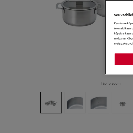
See veebile
Kasutame küpsis
teie saidikasut
küpsiste kasut
reklaame. Klõps
meie pakutavai
Tap to zoom