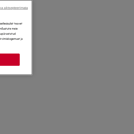
ka aktsepteerimata
llesisulist teavet
, nõustute meie
ikupärastatud
sirvimiskogemust ja