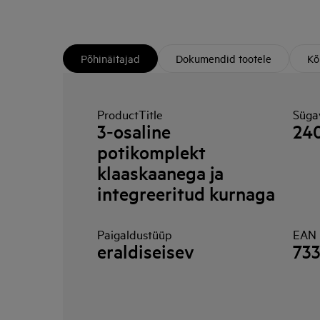
Põhinäitajad
Dokumendid tootele
Kõ
ProductTitle
Süga
3‑osaline
24
potikomplekt
klaaskaanega ja
integreeritud kurnaga
Paigaldustüüp
EAN 
eraldiseisev
73