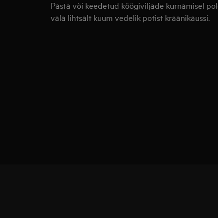
Pasta või keedetud köögiviljade kurnamisel pol
vala lihtsalt kuum vedelik potist kraanikaussi.