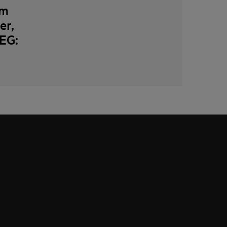
cm
er,
AEG: