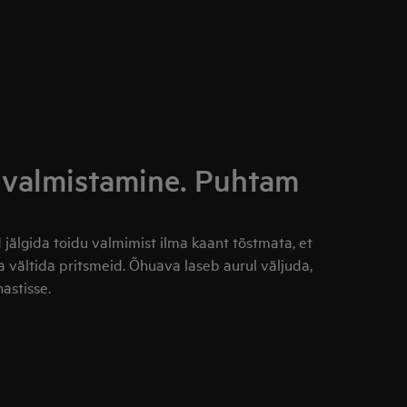
uvalmistamine. Puhtam
älgida toidu valmimist ilma kaant tõstmata, et
a vältida pritsmeid. Õhuava laseb aurul väljuda,
astisse.