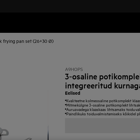
k frying pan set (26+30 Ø)
A9HOPS
3‑osaline potikomple
integreeritud kurnag
Eelised
Kvaliteetne kolmeosaline potikomplekt klaas
Mitmekülgne 3-osaline potikomplekt lihtsak
Auruavadega klaaskaas lihtsamaks toiduva
Paindlikuks toiduvalmistamiseks kõikidel plii