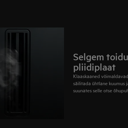
Selgem toid
pliidiplaat
Klaaskaaned võimaldavad j
säilitada ühtlane kuumus j
suunates selle otse õhupuh