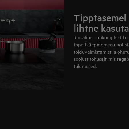
Tipptasemel 
lihtne kasut
3-osaline potikomplekt koos
topeltkäepidemega potist (2
toiduvalmistamist ja ohutu
soojust tõhusalt, mis taga
tulemused.